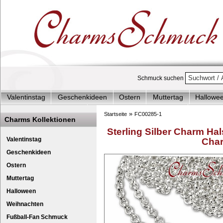
Schmuck suchen
Valentinstag
Geschenkideen
Ostern
Muttertag
Hallowe
Charms Start-Angebote
Charms Komplett-Angebote
Charms 
»
Startseite
FC00285-1
Charms Kollektionen
Silberschmuck & mehr
Charms - Kinder & Jugendlich
Accesso
Sterling Silber Charm Hal
Valentinstag
Char
Geschenkideen
Ostern
Muttertag
Halloween
Weihnachten
Fußball-Fan Schmuck