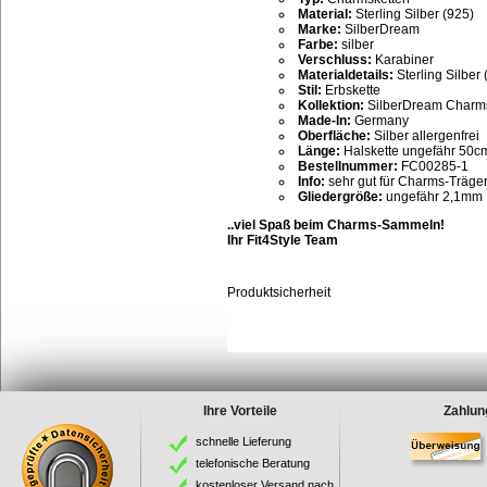
Material:
Sterling Silber (925)
Marke:
SilberDream
Farbe:
silber
Verschluss:
Karabiner
Materialdetails:
Sterling Silber 
Stil:
Erbskette
Kollektion:
SilberDream Charm
Made-In:
Germany
Oberfläche:
Silber allergenfrei
Länge:
Halskette ungefähr 50c
Bestellnummer:
FC00285-1
Info:
sehr gut für Charms-Träger
Gliedergröße:
ungefähr 2,1mm
..viel Spaß beim Charms-Sammeln!
Ihr Fit4Style Team
Produktsicherheit
Ihre Vorteile
Zahlun
schnelle Lieferung
telefonische Beratung
kostenloser Versand nach