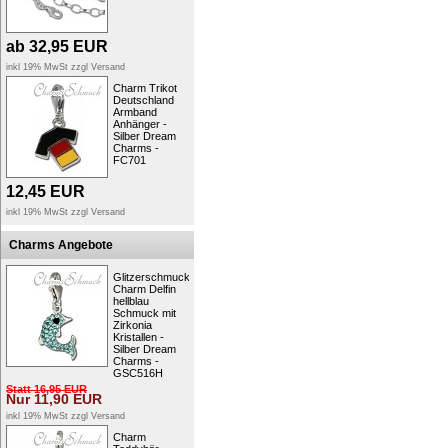
ab
32,95
EUR
inkl 19% MwSt zzgl
Versand
Charm Trikot
Deutschland
Armband
Anhänger -
Silber Dream
Charms -
FC701
12,45
EUR
inkl 19% MwSt zzgl
Versand
Charms Angebote
Glitzerschmuck
Charm Delfin
hellblau
Schmuck mit
Zirkonia
Kristallen -
Silber Dream
Charms -
GSC516H
Statt
16,95
EUR
Nur
11,90
EUR
inkl 19% MwSt zzgl
Versand
Charm