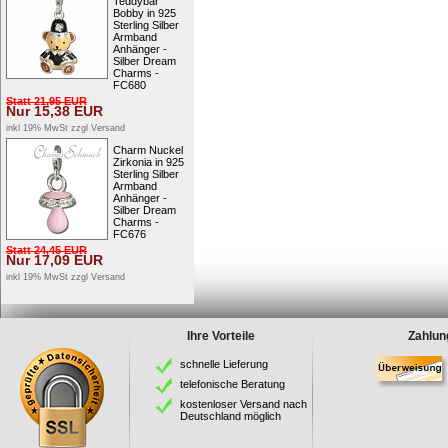
Teddybär
Bobby in 925
Sterling Silber
Armband
Anhänger -
Silber Dream
Charms -
FC680
Statt
21,95
EUR
Nur
15,38
EUR
inkl 19% MwSt zzgl
Versand
Charm Nuckel
Zirkonia in 925
Sterling Silber
Armband
Anhänger -
Silber Dream
Charms -
FC676
Statt
24,45
EUR
Nur
17,09
EUR
inkl 19% MwSt zzgl
Versand
Ihre Vorteile
Zahlun
schnelle Lieferung
telefonische Beratung
kostenloser Versand nach
Deutschland möglich