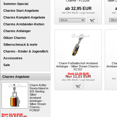
Charms - FC01XK
Silber
Sommer-Special
ab
32,95
EUR
Charms Start-Angebote
inkl 19% MwSt / zzgl
Versand
inkl
Charms Komplett-Angebote
Charms Armbänder-Ketten
Charms Anhänger
Glitzer Charms
Silberschmuck & mehr
Charms - Kinder & Jugendlich
Accessoires
Charm Fußballschuh Armband
Cha
Sale
Anhänger - Silber Dream Charms -
Armband
FC707
Statt
12,45
EUR
Nur
11,21
EUR
Charms Angebote
inkl
inkl 19% MwSt / zzgl
Versand
Charm Koffer
Deutschland in
925 Sterling
Silber
Armband
Anhänger -
Silber Dream
Charms -
FC881F
Statt
15,45
EUR