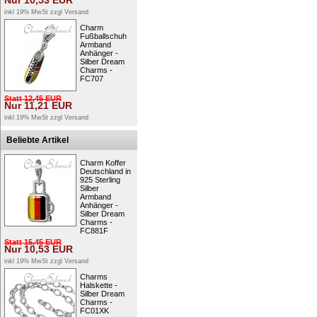
Nur
10,53
EUR
inkl 19% MwSt zzgl
Versand
Charm
Fußballschuh
Armband
Anhänger -
Silber Dream
Charms -
FC707
Statt
12,45
EUR
Nur
11,21
EUR
inkl 19% MwSt zzgl
Versand
Beliebte Artikel
Charm Koffer
Deutschland in
925 Sterling
Silber
Armband
Anhänger -
Silber Dream
Charms -
FC881F
Statt
15,45
EUR
Nur
10,53
EUR
inkl 19% MwSt zzgl
Versand
Charms
Halskette -
Silber Dream
Charms -
FC01XK