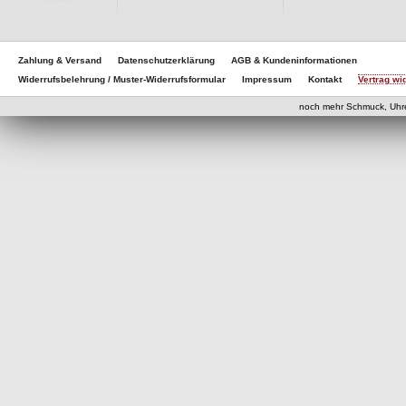
Zahlung & Versand
Datenschutzerklärung
AGB & Kundeninformationen
Widerrufsbelehrung / Muster-Widerrufsformular
Impressum
Kontakt
Vertrag wi
eCom
noch mehr Schmuck, Uhr
eCommerce Engine 