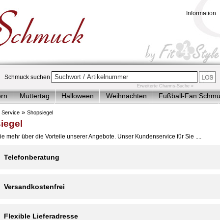
Information
Schmuck suchen
Erweiterte Charms-Suche »
ern
Muttertag
Halloween
Weihnachten
Fußball-Fan Schm
plett-Angebote
Charms Armbänder-Ketten
Charms Anhänger
»
»
Service
Shopsiegel
iegel
der & Jugendlich
Accessoires
Sale
ie mehr über die Vorteile unserer Angebote. Unser Kundenservice für Sie ....
Telefonberatung
Versandkostenfrei
Flexible Lieferadresse