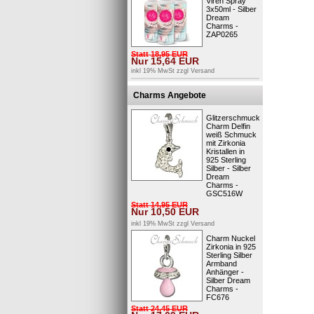
Viren Spray
3x50ml - Silber
Dream
Charms -
ZAP0265
Statt
18,95
EUR
Nur
15,64
EUR
inkl 19% MwSt zzgl
Versand
Charms Angebote
Glitzerschmuck
Charm Delfin
weiß Schmuck
mit Zirkonia
Kristallen in
925 Sterling
Silber - Silber
Dream
Charms -
GSC516W
Statt
14,95
EUR
Nur
10,50
EUR
inkl 19% MwSt zzgl
Versand
Charm Nuckel
Zirkonia in 925
Sterling Silber
Armband
Anhänger -
Silber Dream
Charms -
FC676
Statt
24,45
EUR