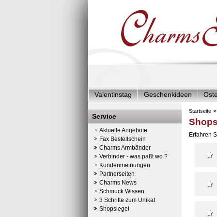
Valentinstag
Geschenkideen
Ost
Charms Start-Angebote
Charms Kom
Startseite
Service
Shops
Silberschmuck & mehr
Charms - Kin
Aktuelle Angebote
Erfahren S
Fax Bestellschein
Charms Armbänder
Verbinder - was paßt wo ?
Kundenmeinungen
Partnerseiten
Charms News
Schmuck Wissen
3 Schritte zum Unikat
Shopsiegel