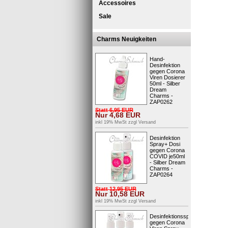
Accessoires
Sale
Charms Neuigkeiten
Hand-
Desinfektion
gegen Corona
Viren Dosierer
50ml - Silber
Dream
Charms -
ZAP0262
Statt
6,95
EUR
Nur
4,68
EUR
inkl 19% MwSt zzgl
Versand
Desinfektion
Spray+ Dosi
gegen Corona
COVID je50ml
- Silber Dream
Charms -
ZAP0264
Statt
12,95
EUR
Nur
10,58
EUR
inkl 19% MwSt zzgl
Versand
Desinfektionsspray
gegen Corona