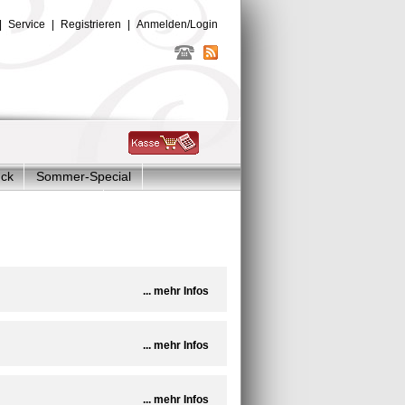
|
Service
|
Registrieren
|
Anmelden/Login
uck
Sommer-Special
Glitzer Charms
... mehr Infos
... mehr Infos
... mehr Infos