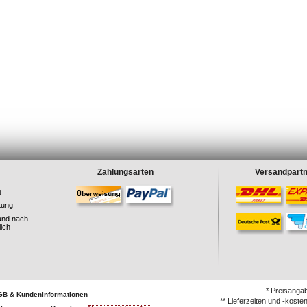
Zahlungsarten
Versandpart
g
tung
and nach
ich
* Preisanga
GB & Kundeninformationen
** Lieferzeiten und -koste