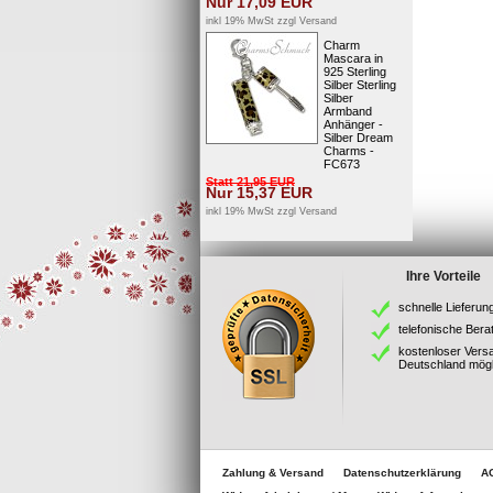
Nur
17,09
EUR
inkl 19% MwSt zzgl
Versand
Charm
Mascara in
925 Sterling
Silber Sterling
Silber
Armband
Anhänger -
Silber Dream
Charms -
FC673
Statt
21,95
EUR
Nur
15,37
EUR
inkl 19% MwSt zzgl
Versand
Ihre Vorteile
schnelle Lieferun
telefonische Bera
kostenloser Vers
Deutschland mögl
Zahlung & Versand
Datenschutzerklärung
A