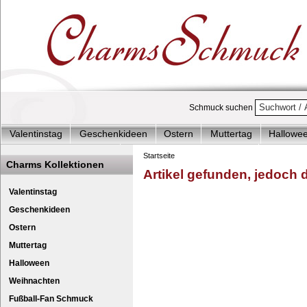
Schmuck suchen
Valentinstag
Geschenkideen
Ostern
Muttertag
Hallowe
Charms Start-Angebote
Charms Komplett-Angebote
Charms 
Startseite
Charms Kollektionen
Artikel gefunden, jedoch de
Silberschmuck & mehr
Charms - Kinder & Jugendlich
Accesso
Leder Halskette 45cm b
Cha
Valentinstag
Geschenkideen
Ostern
Muttertag
Halloween
Weihnachten
Fußball-Fan Schmuck