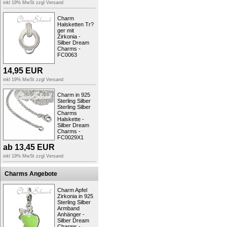
Kurzbeschreibung: SilberDream Leder 
inkl 19% MwSt zzgl
Versand
Zielgruppe:
Damen, Herren
Charm
Art:
Charms, Halsschmuck
Halsketten Tr?
Typ:
Charmsketten
ger mit
Material:
Leder, Sterling Silber 
Zirkonia -
Marke:
SilberDream
Silber Dream
Farbe:
braun
Charms -
Verschluss:
Karabiner
FC0063
Materialdetails:
Sterling Silber 
Kollektion:
SilberDream Leder
14,95
EUR
Breite:
ungefähr 2mm (Stärke 
inkl 19% MwSt zzgl
Versand
Länge:
ungefähr 45cm
Bestellnummer:
SML7845
Charm in 925
Sterling Silber
Auf Anfrage können wir auch Sonderlängen 
Sterling Silber
gewünschten Länge.
Charms
Halskette -
Silber Dream
Charms -
Produktsicherheit
FC0029X1
ab
13,45
EUR
inkl 19% MwSt zzgl
Versand
Charms Angebote
Charm Apfel
Zirkonia in 925
Sterling Silber
Armband
Anhänger -
Silber Dream
Charms -