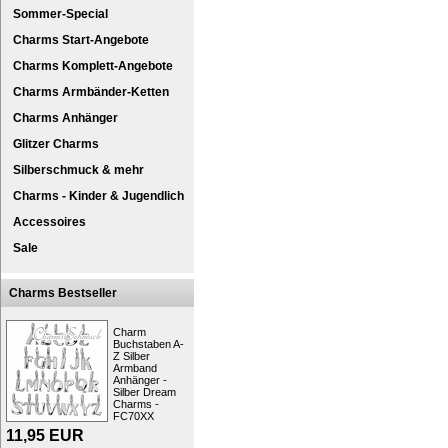
Sommer-Special
Charms Start-Angebote
Charms Komplett-Angebote
Charms Armbänder-Ketten
Charms Anhänger
Glitzer Charms
Silberschmuck & mehr
Charms - Kinder & Jugendlich
SilberDream Lederarmband
Accessoires
Eine Leder Halskette 2mm stark in der Far
Sale
Länge des Bandes ist 45cm.
Die Verschlüsse sind so angefertigt, dass 
Designen Sie Ihren Schmuck einfach selbst
Charms Bestseller
der Ihnen gefällt. Die Charms können mithil
die Halskette angebracht werden.
Charm
Unisex Lederbänder in der Farbe braun mit
Buchstaben A-
Z Silber
Kollektion.
Armband
Mit der SilberDream Schmuck-Kollektion lie
Anhänger -
umfassende Warenangebot umfasst unter And
Silber Dream
Charms -
oder elegant und mit vielen anderen Artikeln
FC70XX
Akzente wie Perlen, Stein und Glaselemente b
besteht sondern auch Goldschmuck, Leder-
11,95
EUR