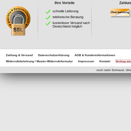
Ihre Vorteile
Zahlun
schnelle Lieferung
telefonische Beratung
kostenloser Versand nach
Deutschland möglich
Zahlung & Versand
Datenschutzerklärung
AGB & Kundeninformationen
Widerrufsbelehrung / Muster-Widerrufsformular
Impressum
Kontakt
Vertrag wi
eCom
noch mehr Schmuck, Uhr
eCommerce Engine 