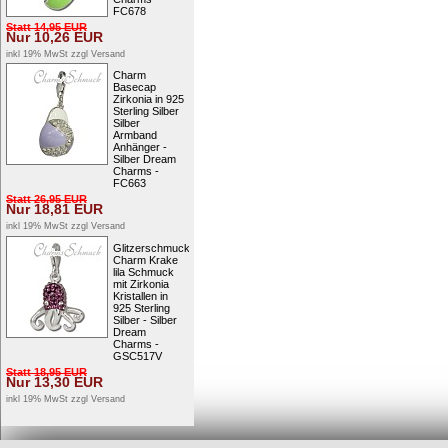
FC678
Statt
14,95
EUR
Nur
10,26
EUR
inkl 19% MwSt zzgl
Versand
Charm
Basecap
Zirkonia in 925
Sterling Silber
Silber
Armband
Anhänger -
Silber Dream
Charms -
FC663
Statt
26,95
EUR
Nur
18,81
EUR
inkl 19% MwSt zzgl
Versand
Glitzerschmuck
Charm Krake
lila Schmuck
mit Zirkonia
Kristallen in
925 Sterling
Silber - Silber
Dream
Charms -
GSC517V
Statt
18,95
EUR
Nur
13,30
EUR
inkl 19% MwSt zzgl
Versand