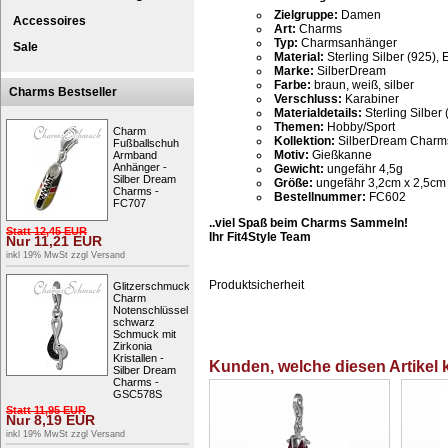
Zielgruppe:
Damen
Accessoires
Art:
Charms
Typ:
Charmsanhänger
Sale
Material:
Sterling Silber (925), 
Marke:
SilberDream
Farbe:
braun, weiß, silber
Charms Bestseller
Verschluss:
Karabiner
Materialdetails:
Sterling Silber 
Themen:
Hobby/Sport
Charm
Kollektion:
SilberDream Charm
Fußballschuh
Motiv:
Gießkanne
Armband
Anhänger -
Gewicht:
ungefähr 4,5g
Silber Dream
Größe:
ungefähr 3,2cm x 2,5cm
Charms -
Bestellnummer:
FC602
FC707
..viel Spaß beim Charms Sammeln!
Statt
12,45
EUR
Ihr Fit4Style Team
Nur
11,21
EUR
inkl 19% MwSt zzgl
Versand
Produktsicherheit
Glitzerschmuck
Charm
Notenschlüssel
schwarz
Schmuck mit
Zirkonia
Kristallen -
Kunden, welche diesen Artikel k
Silber Dream
Charms -
GSC578S
Statt
11,95
EUR
Nur
8,19
EUR
inkl 19% MwSt zzgl
Versand