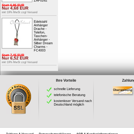
ZAP0262
Statt
6,95
EUR
Nur
4,68
EUR
inkl 19% MwSt zzgl
Versand
Edelstahl
Anhänger
Drache -
Telefon,
Taschen-
Anhänger -
Silber Dream
Charms -
FC4003
Statt
7,45
EUR
Nur
6,52
EUR
inkl 19% MwSt zzgl
Versand
Ihre Vorteile
Zahlun
schnelle Lieferung
telefonische Beratung
kostenloser Versand nach
Deutschland möglich
Zahlung & Versand
Datenschutzerklärung
AGB & Kundeninformationen