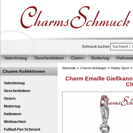
Schmuck suchen
Valentinstag
Geschenkideen
Ostern
Muttertag
Hallowe
Charms Start-Angebote
Charms Komplett-Angebote
Charms 
»
»
Startseite
Charms Anhänger
Hobby-Sport
Charms Kollektionen
Silberschmuck & mehr
Charms - Kinder & Jugendlich
Accesso
Charm Emaille Gießkann
Valentinstag
Ch
Geschenkideen
Ostern
Muttertag
Halloween
Weihnachten
Fußball-Fan Schmuck