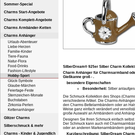
Sommer-Special
Charms Start-Angebote
Charms Komplett-Angebote
Charms Armbänder-Ketten
Charms Anhänger
Urlaub-Abenteuer
Liebe-Herzen
Familie-Kinder
Tiere-Fauna
Natur-Flora
Food-Drinks
SilberDream® 925er Silber Charm Kollekt
Fashion-Lifestyle
Charm Anhänger für Charmsarmband oder H
Hobby-Sport
Gießkanne groß - .
Glück-Symbole
besondere Eigenschaften
Glaube-Märchen
Besonderheit:
Silber anlaufges
Feiertage-Feste
Sternzeichen-Monate
Die Schmuck-Kollektion des Shops (Charm
Buchstaben
verschiedene Artikel. Die Charms-Anhänger 
Zirkonia-Perlen
den Charms-Bettelarmbändern oder an Hals
Weise ganz einfach verändert und vervolls
Kettenanhänger
große Auswahl an Armbändern und Anhäng
Glitzer Charms
Designen Sie Ihren Schmuck einfach selbst
Der Schmuck kann auch mit Charmsarmbän
Silberschmuck & mehr
oder an anderen Markenarmbändern getra
Charms - Kinder & Jugendlich
Kurzbeschreibung: SilberDream Charm