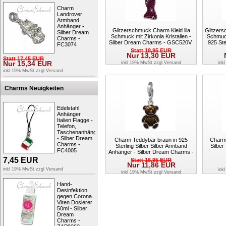
Charm
Landrover
Armband
Anhänger -
Glitzerschmuck Charm Kleid lila
Glitzer
Silber Dream
Schmuck mit Zirkonia Kristallen -
Schmuck
Charms -
Silber Dream Charms - GSC520V
925 Ste
FC3074
C
Statt
18,95
EUR
Nur
13,30
EUR
Statt
17,45
EUR
Nur
15,34
EUR
inkl 19% MwSt zzgl
Versand
ink
inkl 19% MwSt zzgl
Versand
Charms Neuigkeiten
Edelstahl
Anhänger
Italien Flagge -
Telefon,
Taschenanhänger
- Silber Dream
Charm Teddybär braun in 925
Charm
Charms -
Sterling Silber Silber Armband
Silber
FC4005
Anhänger - Silber Dream Charms -
FC855N
7,45
EUR
Statt
16,95
EUR
Nur
11,86
EUR
inkl 19% MwSt zzgl
Versand
ink
inkl 19% MwSt zzgl
Versand
Hand-
Desinfektion
gegen Corona
Viren Dosierer
50ml - Silber
Dream
Charms -