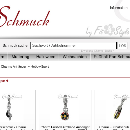
Information
Schmuck suchen
Erweiterte Charms-Suche »
ern
Muttertag
Halloween
Weihnachten
Fußball-Fan Schm
plett-Angebote
Charms Armbänder-Ketten
Charms Anhänger
»
»
Charms Anhänger
Hobby-Sport
der & Jugendlich
Accessoires
Sale
port
zerschmuck Charm
Charm Fußball Armband Anhänger
Charm Fußballschuh