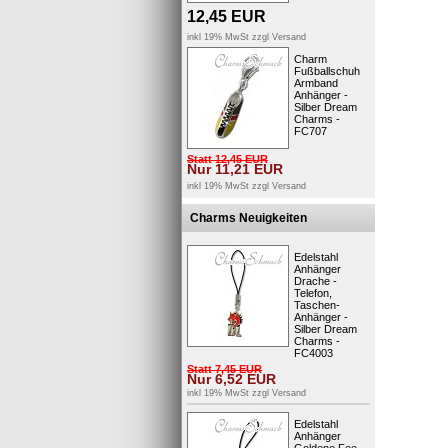
12,45
EUR
inkl 19% MwSt zzgl
Versand
Charm
Fußballschuh
Armband
Anhänger -
Silber Dream
Charms -
FC707
Statt
12,45
EUR
Nur
11,21
EUR
inkl 19% MwSt zzgl
Versand
Charms Neuigkeiten
Edelstahl
Anhänger
Drache -
Telefon,
Taschen-
Anhänger -
Silber Dream
Charms -
FC4003
Statt
7,45
EUR
Nur
6,52
EUR
inkl 19% MwSt zzgl
Versand
Edelstahl
Anhänger
Goldene Fee -