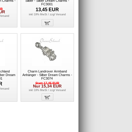
am Charms -
Silber - Silber Dream Charms -
FC3001
UR
13,45
EUR
UR
inkl 19% MwSt / zzgl
Versand
Versand
schland
Charm Landrover Armband
lber Dream
Anhänger - Silber Dream Charms -
01
FC3074
R
Statt
17,45
EUR
Nur
15,34
EUR
Versand
inkl 19% MwSt / zzgl
Versand