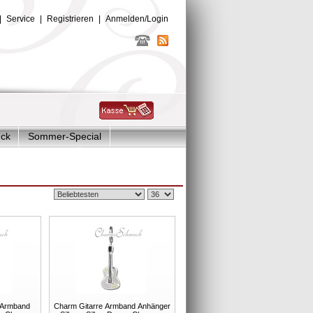
|
Service
|
Registrieren
|
Anmelden/Login
uck
Sommer-Special
Glitzer Charms
 Armband
Charm Gitarre Armband Anhänger