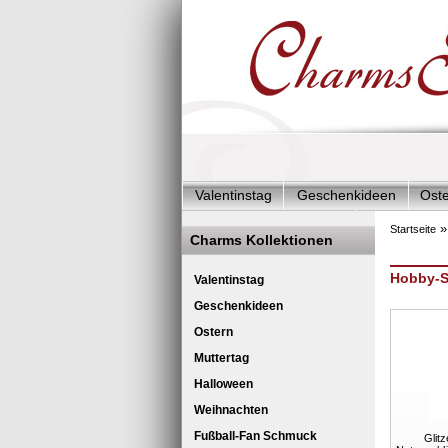
Valentinstag
Geschenkideen
Ost
Charms Start-Angebote
Charms Kom
Startseite
Charms Kollektionen
Silberschmuck & mehr
Charms - Kin
Hobby-S
Valentinstag
Geschenkideen
Ostern
Muttertag
Halloween
Weihnachten
Fußball-Fan Schmuck
Glit