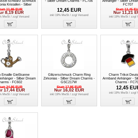
üssel schwarz Schmuck
- Silber Dream Charms - FC706
Anhänger - Silber Dre
onia Kristallen - Silber
FC707
 Charms - GSC578S
tatt
11,95
EUR
12,45
EUR
Statt
12,45
E
ur
8,19
EUR
Nur
11,21
E
inkl 19% MwSt / zzgl
Versand
9% MwSt / zzgl
Versand
inkl 19% MwSt / zzgl
 Emaille Gießkanne
Glitzerschmuck Charm Ring
Charm Trikot Deut
nhänger - Silber Dream
Zirkonias - Silber Dream Charms -
Armband Anhänger - Si
harms - FC602
GSC217W
Charms - FC7
tatt
24,95
EUR
Statt
17,95
EUR
12,45
EU
ur
17,44
EUR
Nur
16,02
EUR
inkl 19% MwSt / zzgl
9% MwSt / zzgl
Versand
inkl 19% MwSt / zzgl
Versand