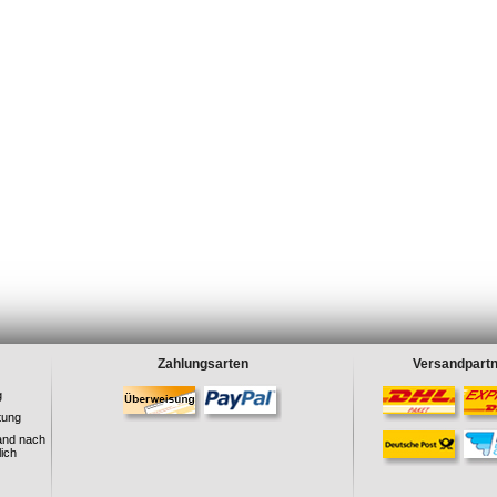
Zahlungsarten
Versandpart
g
tung
and nach
ich