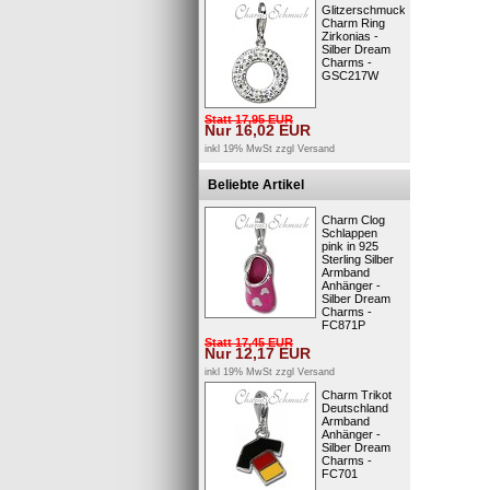
Glitzerschmuck
Charm Ring
Zirkonias -
Silber Dream
Charms -
GSC217W
Statt
17,95
EUR
Nur
16,02
EUR
inkl 19% MwSt zzgl
Versand
Beliebte Artikel
Charm Clog
Schlappen
pink in 925
Sterling Silber
Armband
Anhänger -
Silber Dream
Charms -
FC871P
Statt
17,45
EUR
Nur
12,17
EUR
inkl 19% MwSt zzgl
Versand
Charm Trikot
Deutschland
Armband
Anhänger -
Silber Dream
Charms -
FC701