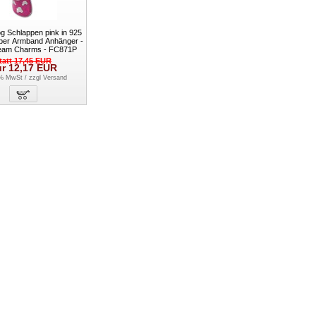
g Schlappen pink in 925
ilber Armband Anhänger -
ream Charms - FC871P
tatt
17,45
EUR
ur
12,17
EUR
9% MwSt / zzgl
Versand