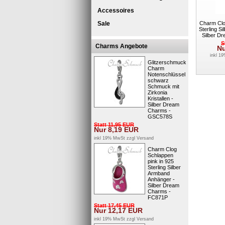
Accessoires
Charm Clo
Sale
Sterling S
Silber D
S
Charms Angebote
N
inkl 1
Glitzerschmuck
Charm
Notenschlüssel
schwarz
Schmuck mit
Zirkonia
Kristallen -
Silber Dream
Charms -
GSC578S
Statt
11,95
EUR
Nur
8,19
EUR
inkl 19% MwSt zzgl
Versand
Charm Clog
Schlappen
pink in 925
Sterling Silber
Armband
Anhänger -
Silber Dream
Charms -
FC871P
Statt
17,45
EUR
Nur
12,17
EUR
inkl 19% MwSt zzgl
Versand