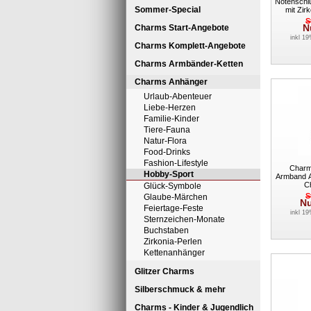
Notenschl
Sommer-Special
mit Zirk
Dream
S
N
Charms Start-Angebote
inkl 1
Charms Komplett-Angebote
Charms Armbänder-Ketten
Charms Anhänger
Urlaub-Abenteuer
Liebe-Herzen
Familie-Kinder
Tiere-Fauna
Natur-Flora
Food-Drinks
Fashion-Lifestyle
Charm
Hobby-Sport
Armband A
C
Glück-Symbole
S
Glaube-Märchen
N
Feiertage-Feste
inkl 1
Sternzeichen-Monate
Buchstaben
Zirkonia-Perlen
Kettenanhänger
Glitzer Charms
Silberschmuck & mehr
Charms - Kinder & Jugendlich