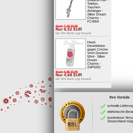
Telefon,
Taschen-
Anhänger -
Silber Dream
Charms -
FC4004
Statt
7,45
EUR
Nur
6,52
EUR
inkl 19% MwSt zzgl
Versand
Hand-
Desinfektion
gegen Corona
Viren Dosierer
50ml - Silber
Dream
Charms -
ZAP0262
Statt
6,95
EUR
Nur
4,68
EUR
inkl 19% MwSt zzgl
Versand
Ihre Vorteile
schnelle Lieferun
telefonische Bera
kostenloser Vers
Deutschland mögl