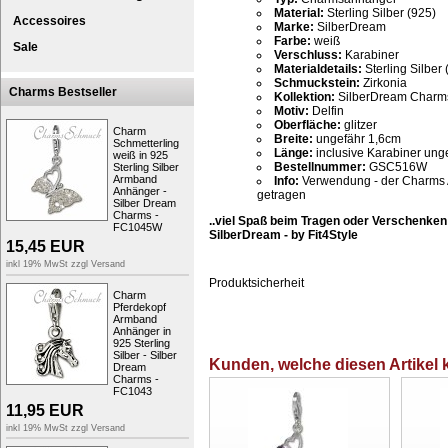
Material:
Sterling Silber (925)
Accessoires
Marke:
SilberDream
Farbe:
weiß
Sale
Verschluss:
Karabiner
Materialdetails:
Sterling Silber 
Schmuckstein:
Zirkonia
Charms Bestseller
Kollektion:
SilberDream Charm
Motiv:
Delfin
Oberfläche:
glitzer
Charm
Breite:
ungefähr 1,6cm
Schmetterling
Länge:
inclusive Karabiner ung
weiß in 925
Bestellnummer:
GSC516W
Sterling Silber
Armband
Info:
Verwendung - der Charms 
Anhänger -
getragen
Silber Dream
Charms -
..viel Spaß beim Tragen oder Verschenken
FC1045W
SilberDream - by Fit4Style
15,45
EUR
inkl 19% MwSt zzgl
Versand
Produktsicherheit
Charm
Pferdekopf
Armband
Anhänger in
925 Sterling
Silber - Silber
Kunden, welche diesen Artikel k
Dream
Charms -
FC1043
11,95
EUR
inkl 19% MwSt zzgl
Versand