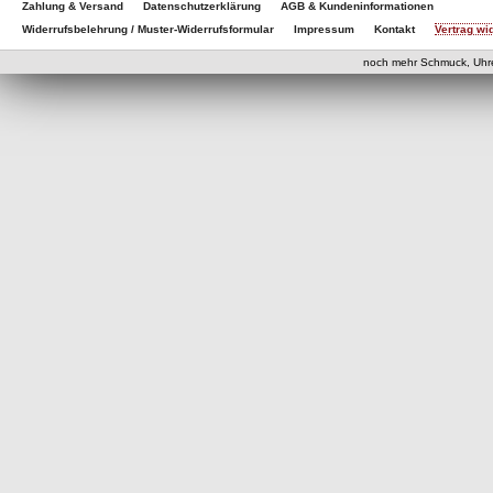
Zahlung & Versand
Datenschutzerklärung
AGB & Kundeninformationen
Widerrufsbelehrung / Muster-Widerrufsformular
Impressum
Kontakt
Vertrag wi
eCom
noch mehr Schmuck, Uhr
eCommerce Engine 