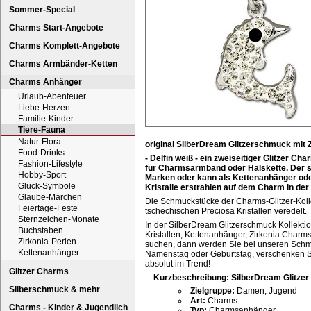
Sommer-Special
Charms Start-Angebote
Charms Komplett-Angebote
Charms Armbänder-Ketten
Charms Anhänger
Urlaub-Abenteuer
Liebe-Herzen
Familie-Kinder
Tiere-Fauna
Natur-Flora
original SilberDream Glitzerschmuck mit Z
Food-Drinks
- Delfin weiß - ein zweiseitiger Glitzer Ch
Fashion-Lifestyle
für Charmsarmband oder Halskette. Der 
Hobby-Sport
Marken oder kann als Kettenanhänger oder
Glück-Symbole
Kristalle erstrahlen auf dem Charm in der
Glaube-Märchen
Die Schmuckstücke der Charms-Glitzer-Kollek
Feiertage-Feste
tschechischen Preciosa Kristallen veredelt.
Sternzeichen-Monate
In der SilberDream Glitzerschmuck Kollekti
Buchstaben
Kristallen, Kettenanhänger, Zirkonia Charms
Zirkonia-Perlen
suchen, dann werden Sie bei unseren Schmu
Kettenanhänger
Namenstag oder Geburtstag, verschenken Si
absolut im Trend!
Glitzer Charms
Kurzbeschreibung: SilberDream Glitzer
Silberschmuck & mehr
Zielgruppe:
Damen, Jugend
Art:
Charms
Charms - Kinder & Jugendlich
Typ:
Charmsanhänger