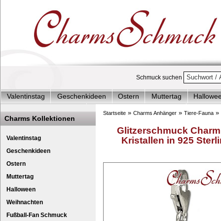
Schmuck suchen
Valentinstag
Geschenkideen
Ostern
Muttertag
Hallowe
Charms Start-Angebote
Charms Komplett-Angebote
Charms 
»
»
»
Startseite
Charms Anhänger
Tiere-Fauna
Charms Kollektionen
Silberschmuck & mehr
Charms - Kinder & Jugendlich
Accesso
Glitzerschmuck Charm 
Valentinstag
Kristallen in 925 Ster
Geschenkideen
Ostern
Muttertag
Halloween
Weihnachten
Fußball-Fan Schmuck