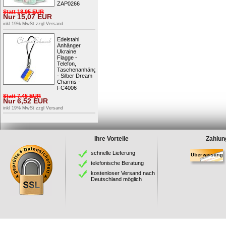
ZAP0266
Statt
18,95
EUR
Nur
15,07
EUR
inkl 19% MwSt zzgl
Versand
Edelstahl
Anhänger
Ukraine
Flagge -
Telefon,
Taschenanhänger
- Silber Dream
Charms -
FC4006
Statt
7,45
EUR
Nur
6,52
EUR
inkl 19% MwSt zzgl
Versand
Ihre Vorteile
Zahlun
schnelle Lieferung
telefonische Beratung
kostenloser Versand nach
Deutschland möglich