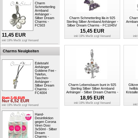
Charm
Schmetterling
Armband
Anhänger -
Silber Dream
Charm Schmetterling lila in 925
Charm
Charms -
Sterling Silber Armband Anhänger -
Armband
FC503
Silber Dream Charms - FC1045V
15,45
EUR
11,45
EUR
inkl 19% MwSt zzgl
Versand
ink
inkl 19% MwSt zzgl
Versand
Charms Neuigkeiten
Edelstahl
Anhänger
Goldene Fee -
Telefon,
Taschen-
Anhänger -
Charm Lebensbaum bunt in 925
Glitz
Silber Dream
Sterling Silber Silber Armband
hellb
Charms -
Anhänger - Silber Dream Charms -
Kristall
FC4004
FC722F
18,95
EUR
Statt
7,45
EUR
Nur
6,52
EUR
inkl 19% MwSt zzgl
Versand
ink
inkl 19% MwSt zzgl
Versand
Hand-
Desinfektion
gegen Corona
Viren Dosi
3x50ml - Silber
Dream
Charms -