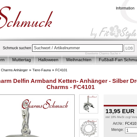
Information
Schmuck suchen
Erweiterte Charms-Suche »
ern
Muttertag
Halloween
Weihnachten
Fußball-Fan Schm
plett-Angebote
Charms Armbänder-Ketten
Charms Anhänger
»
»
»
Charms Anhänger
Tiere-Fauna
FC4101
der & Jugendlich
Accessoires
Sale
arm Delfin Armband Ketten- Anhänger - Silber D
Charms - FC4101
13,95
EUR
inkl 19% MwSt zzgl
Ver
Art.Nr.:
FC410
Menge: