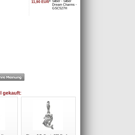
Silber - Silber
11,90
EUR
*
Dream Charms -
GSC527H
l gekauft: