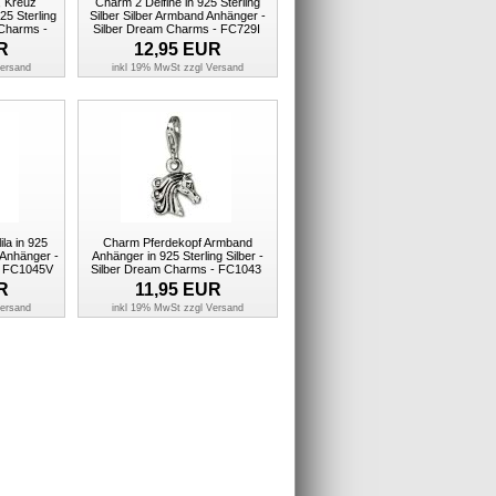
, Kreuz
Charm 2 Delfine in 925 Sterling
5 Sterling
Silber Silber Armband Anhänger -
 Charms -
Silber Dream Charms - FC729I
R
12,95
EUR
ersand
inkl 19% MwSt zzgl
Versand
la in 925
Charm Pferdekopf Armband
 Anhänger -
Anhänger in 925 Sterling Silber -
- FC1045V
Silber Dream Charms - FC1043
R
11,95
EUR
ersand
inkl 19% MwSt zzgl
Versand