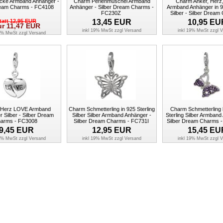
cke Armband Anhänger -
Charm Perlenmuschel Armband
Charm Anker, Herz
ream Charms - FC4108
Anhänger - Silber Dream Charms -
Armband Anhänger in 92
FC230Z
Silber - Silber Dream
FC506
tatt
12,95
EUR
13,45
EUR
10,95
EU
ur
11,47
EUR
inkl 19% MwSt zzgl
Versand
inkl 19% MwSt zzgl
V
19% MwSt zzgl
Versand
Herz LOVE Armband
Charm Schmetterling in 925 Sterling
Charm Schmetterling li
 Silber - Silber Dream
Silber Silber Armband Anhänger -
Sterling Silber Armband
arms - FC3008
Silber Dream Charms - FC731I
Silber Dream Charms 
9,45
EUR
12,95
EUR
15,45
EU
19% MwSt zzgl
Versand
inkl 19% MwSt zzgl
Versand
inkl 19% MwSt zzgl
V