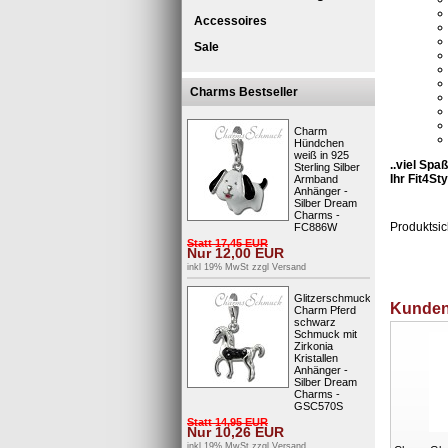
Accessoires
Sale
Charms Bestseller
Charm
Hündchen
weiß in 925
..viel Sp
Sterling Silber
Ihr Fit4St
Armband
Anhänger -
Silber Dream
Charms -
Produktsic
FC886W
Statt
17,45
EUR
Nur
12,00
EUR
inkl 19% MwSt zzgl
Versand
Glitzerschmuck
Kunden,
Charm Pferd
schwarz
Schmuck mit
Zirkonia
Kristallen
Anhänger -
Silber Dream
Charms -
GSC570S
Statt
14,95
EUR
Nur
10,26
EUR
inkl 19% MwSt zzgl
Versand