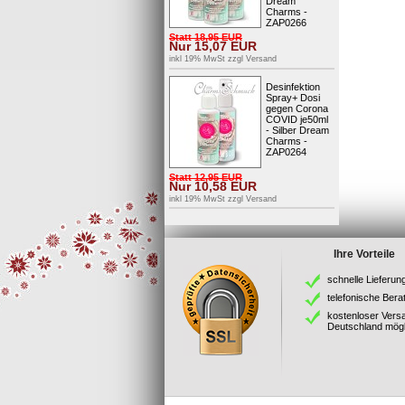
Dream
Charms -
ZAP0266
Statt
18,95
EUR
Nur
15,07
EUR
inkl 19% MwSt zzgl
Versand
Desinfektion
Spray+ Dosi
gegen Corona
COVID je50ml
- Silber Dream
Charms -
ZAP0264
Statt
12,95
EUR
Nur
10,58
EUR
inkl 19% MwSt zzgl
Versand
Ihre Vorteile
schnelle Lieferun
telefonische Bera
kostenloser Vers
Deutschland mögl