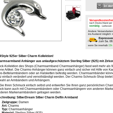
Versandkostenfre
nach Deutschland per
vorrätig
- Lieferzeit
Andere Versandarte
ins Ausland möglich 
Expressve
zum Sa. 08
wenn Sie innerhalb
15h
it4Style 925er Silber Charm Kollektion!
rmsarmband Anhänger aus anlaufgeschütztem Sterling Silber (925) mit Zirkonia 
ck-Kollektion des Shops (Charmsarmband Charmsanhänger) fasst weit mehr als 
ne Artikel. Die Charms-Anhänger können ganz einfach und sicher mit Hilfe von Ka
s-Bettelarmbändern oder an Halsketten befestig werden. Charmsarmbänder könne
 einfach verändert und vervollständigt werden. Der Charms-Schmuck-Shop bietet
wahl an Armbändern und Anhängern.
Sie Ihren Schmuck einfach selbst und entwerfen Sie Ihren ganz persönlichen Ch
ck kann auch mit Charmsarmbändern oder Charmsanhängern von anderen Marke
nderen Markenarmbändern getragen werden.
chreibung: SilberDream Silber Charm Delfin Armband
Zielgruppe:
Damen
Art:
Charms
Typ:
Charmsanhänger
Material:
Sterling Silber (925)