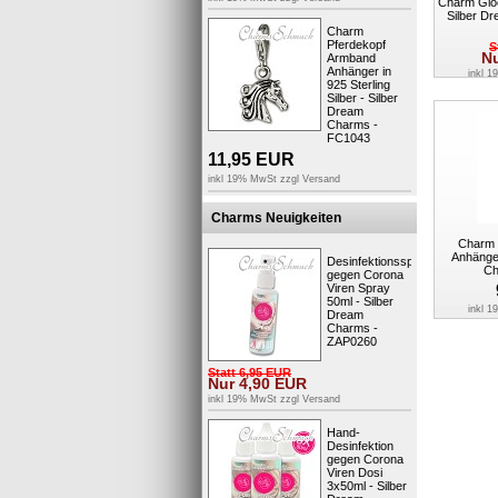
Charm Glo
Silber D
Charm
Pferdekopf
S
N
Armband
Anhänger in
inkl 
925 Sterling
Silber - Silber
Dream
Charms -
FC1043
11,95
EUR
inkl 19% MwSt zzgl
Versand
Charms Neuigkeiten
Charm 
Anhänger
Desinfektionsspray
Ch
gegen Corona
Viren Spray
50ml - Silber
inkl 
Dream
Charms -
ZAP0260
Statt
6,95
EUR
Nur
4,90
EUR
inkl 19% MwSt zzgl
Versand
Hand-
Desinfektion
gegen Corona
Viren Dosi
3x50ml - Silber