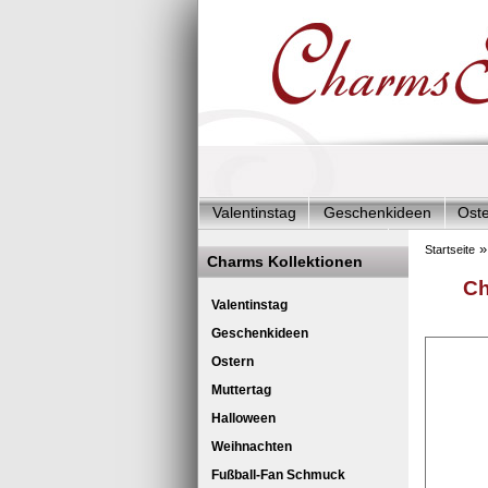
Valentinstag
Geschenkideen
Ost
Charms Start-Angebote
Charms Kom
Startseite
Charms Kollektionen
Silberschmuck & mehr
Charms - Kin
Ch
Valentinstag
Geschenkideen
Ostern
Muttertag
Halloween
Weihnachten
Fußball-Fan Schmuck