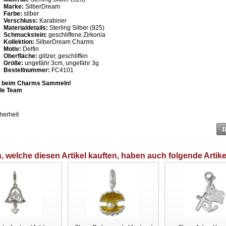
Marke:
SilberDream
Farbe:
silber
Verschluss:
Karabiner
Materialdetails:
Sterling Silber (925)
Schmuckstein:
geschliffene Zirkonia
Kollektion:
SilberDream Charms
Motiv:
Delfin
Oberfläche:
glitzer, geschliffen
Größe:
ungefähr 3cm, ungefähr 3g
Bestellnummer:
FC4101
aß beim Charms Sammeln!
yle Team
herheit
 welche diesen Artikel kauften, haben auch folgende Artike