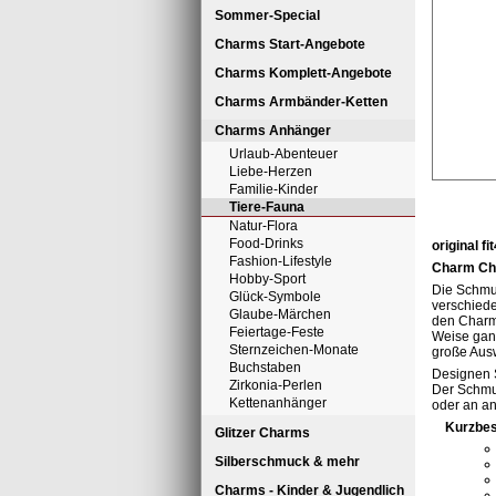
Sommer-Special
Charms Start-Angebote
Charms Komplett-Angebote
Charms Armbänder-Ketten
Charms Anhänger
Urlaub-Abenteuer
Liebe-Herzen
Familie-Kinder
Tiere-Fauna
Natur-Flora
Food-Drinks
original f
Fashion-Lifestyle
Charm Cha
Hobby-Sport
Die Schmu
Glück-Symbole
verschiede
Glaube-Märchen
den Charm
Feiertage-Feste
Weise ganz
Sternzeichen-Monate
große Aus
Buchstaben
Designen 
Zirkonia-Perlen
Der Schmu
Kettenanhänger
oder an a
Kurzbes
Glitzer Charms
Silberschmuck & mehr
Charms - Kinder & Jugendlich