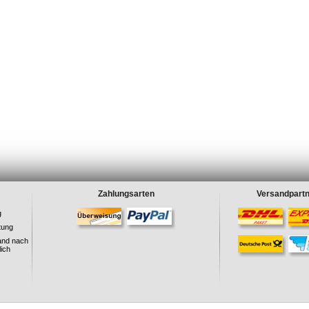
Zahlungsarten
Versandpart
g
tung
and nach
ich