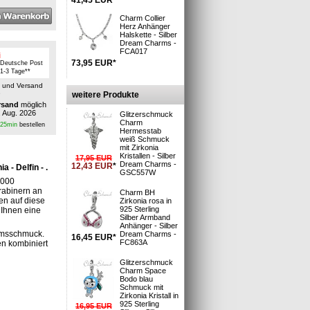
Charm Collier
Herz Anhänger
Halskette - Silber
Dream Charms -
FCA017
i
73,95
EUR
*
 Deutsche Post
: 1-3 Tage**
n und Versand
»
weitere Produkte
rsand
möglich
. Aug. 2026
Glitzerschmuck
Charm
 25min
bestellen
Hermesstab
weiß Schmuck
mit Zirkonia
Kristallen - Silber
17,95
EUR
Dream Charms -
12,43
EUR
*
- Delfin - .
GSC557W
9000
rabinern an
Charm BH
n auf diese
Zirkonia rosa in
925 Sterling
 Ihnen eine
Silber Armband
Anhänger - Silber
armsschmuck.
Dream Charms -
16,45
EUR
*
FC863A
n kombiniert
Glitzerschmuck
Charm Space
Bodo blau
Schmuck mit
Zirkonia Kristall in
925 Sterling
16,95
EUR