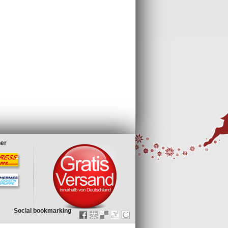
ner
Social bookmarking