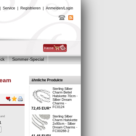
|
Service
|
Registrieren
|
Anmelden/Login
uck
Sommer-Special
Glitzer Charms
ream
ähnliche Produkte
Sterling Silber
Charm Bettel
Halskette 70cm -
Silber Dream
Charms -
FC0124
72,45
EUR
*
Sterling Silber
sand
Charm Halskette
1
2x80cm - Silber
Dream Charms -
FC00288-2
41,45
EUR
*