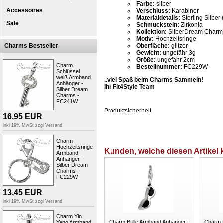
Farbe:
silber
Accessoires
Verschluss:
Karabiner
Materialdetails:
Sterling Silber 
Sale
Schmuckstein:
Zirkonia
Kollektion:
SilberDream Charm
Motiv:
Hochzeitsringe
Oberfläche:
glitzer
Charms Bestseller
Gewicht:
ungefähr 3g
Größe:
ungefähr 2cm
Charm
Bestellnummer:
FC229W
Schlüssel
weiß Armband
..viel Spaß beim Charms Sammeln!
Anhänger -
Ihr Fit4Style Team
Silber Dream
Charms -
FC241W
Produktsicherheit
16,95
EUR
inkl 19% MwSt zzgl
Versand
Charm
Hochzeitsringe
Kunden, welche diesen Artikel k
Armband
Anhänger -
Silber Dream
Charms -
FC229W
13,45
EUR
inkl 19% MwSt zzgl
Versand
Charm Yin
Charm Brille Armband Anhänger -
Charm P
Yang Armband