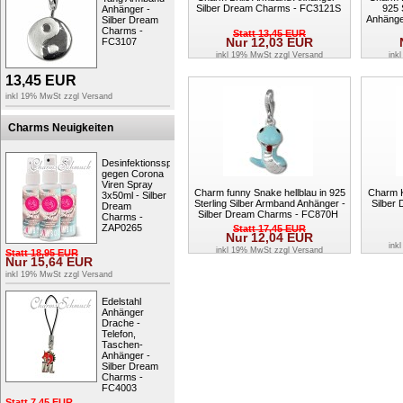
Silber Dream Charms - FC3121S
925 
Anhänger -
Anhänge
Silber Dream
Charms -
Statt
13,45
EUR
Nur
12,03
EUR
FC3107
inkl 19% MwSt zzgl
Versand
ink
13,45
EUR
inkl 19% MwSt zzgl
Versand
Charms Neuigkeiten
Desinfektionsspray
gegen Corona
Viren Spray
Charm funny Snake hellblau in 925
Charm K
3x50ml - Silber
Sterling Silber Armband Anhänger -
Silber
Dream
Silber Dream Charms - FC870H
Charms -
ZAP0265
Statt
17,45
EUR
Nur
12,04
EUR
ink
inkl 19% MwSt zzgl
Versand
Statt
18,95
EUR
Nur
15,64
EUR
inkl 19% MwSt zzgl
Versand
Edelstahl
Anhänger
Drache -
Telefon,
Taschen-
Anhänger -
Silber Dream
Charms -
FC4003
Statt
7,45
EUR