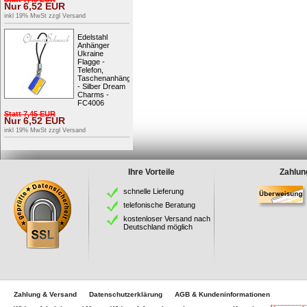
Nur
6,52
EUR
inkl 19% MwSt zzgl
Versand
Edelstahl
Anhänger
Ukraine
Flagge -
Telefon,
Taschenanhänger
- Silber Dream
Charms -
FC4006
Statt
7,45
EUR
Nur
6,52
EUR
inkl 19% MwSt zzgl
Versand
Ihre Vorteile
Zahlun
schnelle Lieferung
telefonische Beratung
kostenloser Versand nach
Deutschland möglich
Zahlung & Versand
Datenschutzerklärung
AGB & Kundeninformationen