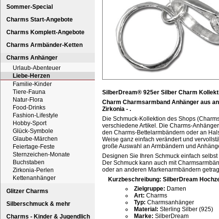
Sommer-Special
Charms Start-Angebote
Charms Komplett-Angebote
Charms Armbänder-Ketten
Charms Anhänger
Urlaub-Abenteuer
Liebe-Herzen
Familie-Kinder
Tiere-Fauna
SilberDream® 925er Silber Charm Kollekt
Natur-Flora
Charm Charmsarmband Anhänger aus anlauf
Food-Drinks
Zirkonia - .
Fashion-Lifestyle
Die Schmuck-Kollektion des Shops (Charm
Hobby-Sport
verschiedene Artikel. Die Charms-Anhänger 
Glück-Symbole
den Charms-Bettelarmbändern oder an Hals
Glaube-Märchen
Weise ganz einfach verändert und vervolls
große Auswahl an Armbändern und Anhäng
Feiertage-Feste
Sternzeichen-Monate
Designen Sie Ihren Schmuck einfach selbst
Buchstaben
Der Schmuck kann auch mit Charmsarmbän
oder an anderen Markenarmbändern getra
Zirkonia-Perlen
Kettenanhänger
Kurzbeschreibung: SilberDream Hochz
Zielgruppe:
Damen
Glitzer Charms
Art:
Charms
Typ:
Charmsanhänger
Silberschmuck & mehr
Material:
Sterling Silber (925)
Marke:
SilberDream
Charms - Kinder & Jugendlich