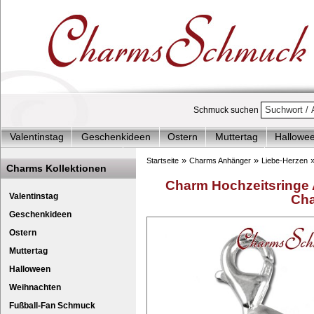
Schmuck suchen
Valentinstag
Geschenkideen
Ostern
Muttertag
Hallowe
Charms Start-Angebote
Charms Komplett-Angebote
Charms 
»
»
Startseite
Charms Anhänger
Liebe-Herzen
Charms Kollektionen
Silberschmuck & mehr
Charms - Kinder & Jugendlich
Accesso
Charm Hochzeitsringe 
Valentinstag
Cha
Geschenkideen
Ostern
Muttertag
Halloween
Weihnachten
Fußball-Fan Schmuck