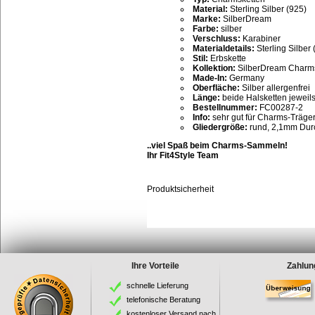
Material:
Sterling Silber (925)
Marke:
SilberDream
Farbe:
silber
Verschluss:
Karabiner
Materialdetails:
Sterling Silber 
Stil:
Erbskette
Kollektion:
SilberDream Charm
Made-In:
Germany
Oberfläche:
Silber allergenfrei
Länge:
beide Halsketten jeweil
Bestellnummer:
FC00287-2
Info:
sehr gut für Charms-Träger
Gliedergröße:
rund, 2,1mm Dur
..viel Spaß beim Charms-Sammeln!
Ihr Fit4Style Team
Produktsicherheit
Ihre Vorteile
Zahlun
schnelle Lieferung
telefonische Beratung
kostenloser Versand nach