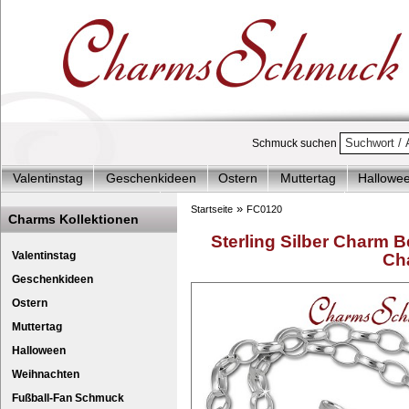
Schmuck suchen
Valentinstag
Geschenkideen
Ostern
Muttertag
Hallowe
Charms Start-Angebote
Charms Komplett-Angebote
Charms 
»
Startseite
FC0120
Charms Kollektionen
Silberschmuck & mehr
Charms - Kinder & Jugendlich
Accesso
Sterling Silber Charm B
Valentinstag
Ch
Geschenkideen
Ostern
Muttertag
Halloween
Weihnachten
Fußball-Fan Schmuck