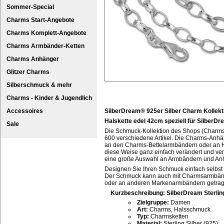
Sommer-Special
Charms Start-Angebote
Charms Komplett-Angebote
Charms Armbänder-Ketten
Charms Anhänger
Glitzer Charms
Silberschmuck & mehr
Charms - Kinder & Jugendlich
Accessoires
SilberDream® 925er Silber Charm Kollekt
Halskette edel 42cm speziell für SilberD
Sale
Die Schmuck-Kollektion des Shops (Charms
600 verschiedene Artikel. Die Charms-Anhän
an den Charms-Bettelarmbändern oder an H
diese Weise ganz einfach verändert und ve
eine große Auswahl an Armbändern und An
Designen Sie Ihren Schmuck einfach selbst
Der Schmuck kann auch mit Charmsarmbän
oder an anderen Markenarmbändern getra
Kurzbeschreibung: SilberDream Sterling
Zielgruppe:
Damen
Art:
Charms, Halsschmuck
Typ:
Charmsketten
Material:
Sterling Silber (925)