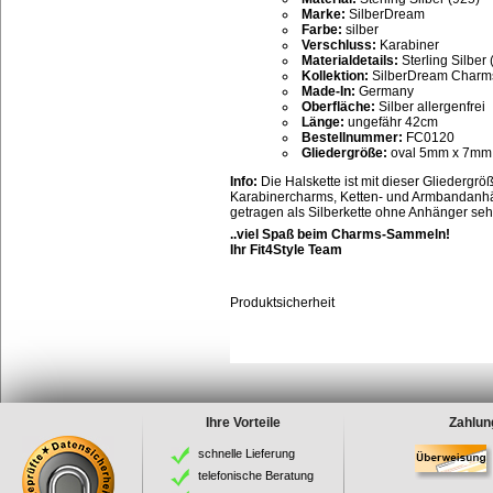
Marke:
SilberDream
Farbe:
silber
Verschluss:
Karabiner
Materialdetails:
Sterling Silber 
Kollektion:
SilberDream Charm
Made-In:
Germany
Oberfläche:
Silber allergenfrei
Länge:
ungefähr 42cm
Bestellnummer:
FC0120
Gliedergröße:
oval 5mm x 7mm
Info:
Die Halskette ist mit dieser Gliedergr
Karabinercharms, Ketten- und Armbandanhän
getragen als Silberkette ohne Anhänger sehr
..viel Spaß beim Charms-Sammeln!
Ihr Fit4Style Team
Produktsicherheit
Ihre Vorteile
Zahlun
schnelle Lieferung
telefonische Beratung