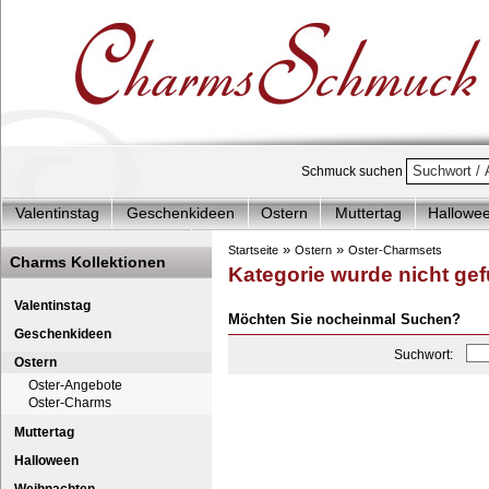
Schmuck suchen
Valentinstag
Geschenkideen
Ostern
Muttertag
Hallowe
Charms Start-Angebote
Charms Komplett-Angebote
Charms 
»
»
Startseite
Ostern
Oster-Charmsets
Charms Kollektionen
Kategorie wurde nicht ge
Silberschmuck & mehr
Charms - Kinder & Jugendlich
Accesso
Valentinstag
Möchten Sie nocheinmal Suchen?
Geschenkideen
Suchwort:
Ostern
Oster-Angebote
Oster-Charms
Muttertag
Halloween