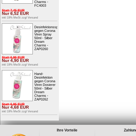
Charms -
FC4003
Statt
7,45
EUR
Nur
6,52
EUR
inkl 19% MwSt zzgl
Versand
Desinfektionsspray
gegen Corona
Viren Spray
50ml - Silber
Dream
Charms -
ZAP0260
Statt
6,95
EUR
Nur
4,90
EUR
inkl 19% MwSt zzgl
Versand
Hand-
Desinfektion
gegen Corona
Viren Dosierer
50ml - Silber
Dream
Charms -
ZAP0262
Statt
6,95
EUR
Nur
4,68
EUR
inkl 19% MwSt zzgl
Versand
Ihre Vorteile
Zahlun