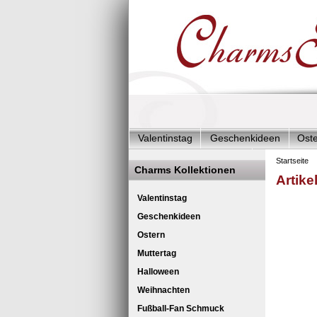
Valentinstag
Geschenkideen
Ost
Charms Start-Angebote
Charms Kom
Startseite
Charms Kollektionen
Artike
Silberschmuck & mehr
Charms - Kin
Leder
Valentinstag
Geschenkideen
Ostern
Muttertag
Halloween
Weihnachten
Fußball-Fan Schmuck