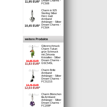
Dream Charms -
11,95
EUR
*
FC508
Charm in 925
Sterling Silber
Herz matt
i
Armband
 Deutsche Post
Anhänger - Silber
: 1-3 Tage**
Dream Charms -
10,45
EUR
*
FC504
n und Versand
»
rsand
möglich
 Aug. 2026
weitere Produkte
6min
bestellen
Glitzerschmuck
Charm Tukan
grün Schmuck
mit Zirkonia
Silber 925er.
Kristallen - Silber
Dream Charms -
16,95
EUR
GSC545L
11,83
EUR
*
.
armsschmuck,
Charm Brille
fach direkt an
Armband
Anhänger - Silber
Dream Charms -
FC3121S
Charmsketten
13,45
EUR
12,03
EUR
*
Der Schmuck
icht den
Charm Blümchen
k, Leder- und
lila Armband
Anhänger - Silber
n modisch
Dream Charms -
FC209P