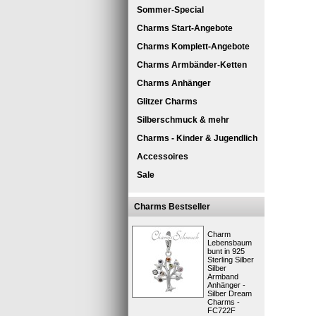
Sommer-Special
Charms Start-Angebote
Charms Komplett-Angebote
Charms Armbänder-Ketten
Charms Anhänger
Glitzer Charms
Silberschmuck & mehr
Charms - Kinder & Jugendlich
SilberDr
Accessoires
Eine Leder
Sale
Die Länge
Die Versch
Designen 
Charms Bestseller
der Ihnen 
die Halske
Charm
Unisex Led
Lebensbaum
bunt in 925
Kollektion.
Sterling Silber
In der Sil
Silber
wurde nach
Armband
Anhänger -
derzeitige
Silber Dream
Edelstahls
Charms -
farbige Ak
FC722F