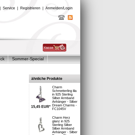
|
Service
|
Registrieren
|
Anmelden/Login
uck
Sommer-Special
Glitzer Charms
r Dream
ähnliche Produkte
Charm
Schmetterling lila
in 925 Sterling
Silber Armband
Anhänger - Silber
Dream Charms -
15,45
EUR
*
FC1045V
sand
Charm Herz
50
glanz in 925
Sterling Silber
Silber Armband
Anhänger - Silber