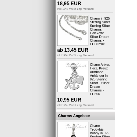
Kurzbes
18,95
EUR
inkl 19% MwSt zzgl
Versand
Charm in 925
Sterling Silber
Sterling Silber
Charms
Halskette -
Silber Dream
Charms -
FC0029X1
ab
13,45
EUR
inkl 19% MwSt zzgl
Versand
Auf Anfrag
Charm Anker,
gewünscht
Herz, Kreuz
Armband
Anhänger in
925 Sterling
Produktsic
Silber - Silber
Dream
Charms -
FC506
10,95
EUR
inkl 19% MwSt zzgl
Versand
Charms Angebote
Charm
Teddybär
Bobby in 925
Sterling Silber