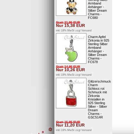
Armband
Anhänger -
Silber Dream
Charms -
FC680
Statt
21,95
EUR
Nur
15,38
EUR
inkl 19% MwSt zzgl
Versand
Charm Apfel
Zirkonia in 925
Sterling Silber
Armband
Anhänger -
Silber Dream
Charms -
FC678
Statt
14,95
EUR
Nur
10,26
EUR
inkl 19% MwSt zzgl
Versand
Glitzerschmuck
Charm
Schloss rot
Schmuck mit
Zirkonia
Kristallen in
925 Sterling
Silber - Silber
Dream
Charms -
GSC514R
Statt
15,95
EUR
Nur
11,20
EUR
inkl 19% MwSt zzgl
Versand