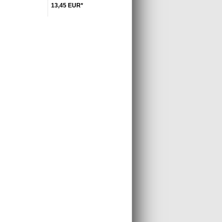
13,45
EUR
*
eMail mit der