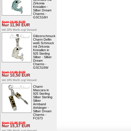
Zirkonia
Kristallen -
Silber Dream
Charms -
GSC516H
Statt
16,95
EUR
Nur
11,90
EUR
inkl 19% MwSt zzgl
Versand
Glitzerschmuck
Charm Delfin
weiß Schmuck
mit Zirkonia
Kristallen in
925 Sterling
Silber - Silber
Dream
Charms -
GSC516W
Statt
14,95
EUR
Nur
10,50
EUR
inkl 19% MwSt zzgl
Versand
Charm
Mascara in
925 Sterling
Silber Sterling
Silber
Armband
Anhänger -
Silber Dream
Charms -
FC673
Statt
21,95
EUR
Nur
15,37
EUR
inkl 19% MwSt zzgl
Versand