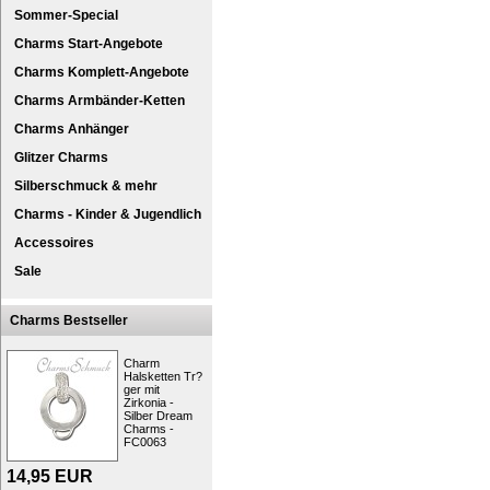
Sommer-Special
Charms Start-Angebote
Charms Komplett-Angebote
Charms Armbänder-Ketten
Charms Anhänger
Glitzer Charms
Silberschmuck & mehr
SilberDream Lederarmband
Charms - Kinder & Jugendlich
Ein Leder Armband 2mm stark in der Farbe 
Länge des Bandes ist 21cm.
Accessoires
Die Verschlüsse sind so angefertigt, dass 
Designen Sie Ihren Schmuck einfach selbst
Sale
der Ihnen gefällt. Die Charms können mithil
das Armband angebracht werden.
Charms Bestseller
Unisex Lederbänder in der Farbe weiß mit
Kollektion.
Charm
In der SilberDream Schmuck Kollektion fin
Halsketten Tr?
ger mit
abgestimmt sind und miteinander kombiniert
Zirkonia -
und im derzeitigen Modetrend. So umfasst si
Silber Dream
Kautschuk, Perlen, Stein und Glaselemente, 
Charms -
FC0063
Kurzbeschreibung: SilberDream Leder
Zielgruppe:
Damen, Herren
14,95
EUR
Art:
Charms, Armschmuck