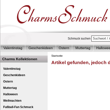
Schmuck suchen
Valentinstag
Geschenkideen
Ostern
Muttertag
Hallowe
Charms Start-Angebote
Charms Komplett-Angebote
Charms 
Startseite
Charms Kollektionen
Artikel gefunden, jedoch de
Silberschmuck & mehr
Charms - Kinder & Jugendlich
Accesso
Leder Armband 21cm we
Cha
Valentinstag
Geschenkideen
Ostern
Muttertag
Halloween
Weihnachten
Fußball-Fan Schmuck