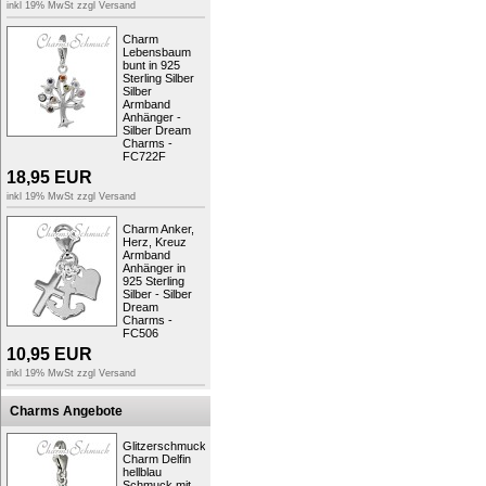
Typ:
Charmsarmbänder
inkl 19% MwSt zzgl
Versand
Material:
Leder, Sterling Silber 
Marke:
SilberDream
Charm
Farbe:
weiß
Lebensbaum
bunt in 925
Verschluss:
Karabiner
Sterling Silber
Materialdetails:
Sterling Silber 
Silber
Kollektion:
SilberDream Leder
Armband
Breite:
ungefähr 2mm (Stärke 
Anhänger -
Länge:
ungefähr 21cm
Silber Dream
Bestellnummer:
SML7321
Charms -
FC722F
Auf Anfrage können wir auch Sonderlängen 
18,95
EUR
gewünschten Länge.
inkl 19% MwSt zzgl
Versand
Charm Anker,
Produktsicherheit
Herz, Kreuz
Armband
Anhänger in
925 Sterling
Silber - Silber
Dream
Charms -
FC506
10,95
EUR
inkl 19% MwSt zzgl
Versand
Charms Angebote
Glitzerschmuck
Charm Delfin
hellblau
Schmuck mit