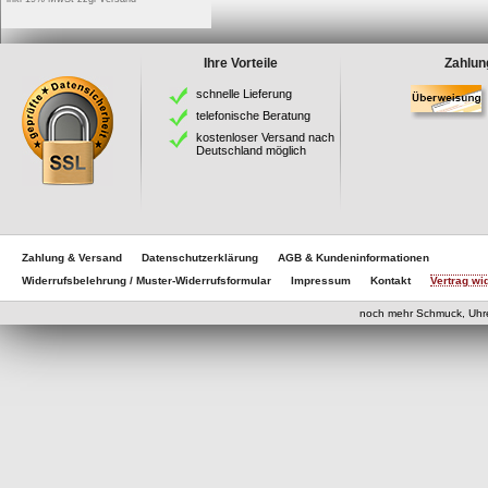
Ihre Vorteile
Zahlun
schnelle Lieferung
telefonische Beratung
kostenloser Versand nach
Deutschland möglich
Zahlung & Versand
Datenschutzerklärung
AGB & Kundeninformationen
Widerrufsbelehrung / Muster-Widerrufsformular
Impressum
Kontakt
Vertrag wi
eCom
noch mehr Schmuck, Uhr
eCommerce Engine 