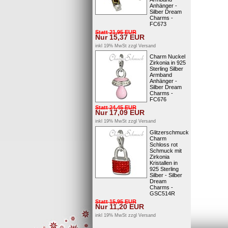
Anhänger -
Silber Dream
Charms -
FC673
Statt
21,95
EUR
Nur
15,37
EUR
inkl 19% MwSt zzgl
Versand
Charm Nuckel
Zirkonia in 925
Sterling Silber
Armband
Anhänger -
Silber Dream
Charms -
FC676
Statt
24,45
EUR
Nur
17,09
EUR
inkl 19% MwSt zzgl
Versand
Glitzerschmuck
Charm
Schloss rot
Schmuck mit
Zirkonia
Kristallen in
925 Sterling
Silber - Silber
Dream
Charms -
GSC514R
Statt
15,95
EUR
Nur
11,20
EUR
inkl 19% MwSt zzgl
Versand