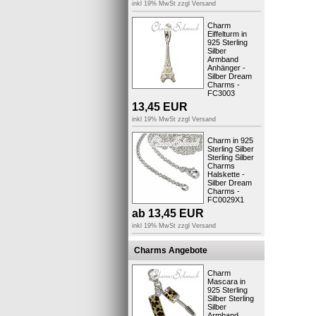
inkl 19% MwSt zzgl
Versand
Charm
Eiffelturm in
925 Sterling
Silber
Armband
Anhänger -
Silber Dream
Charms -
FC3003
13,45
EUR
Auf Anfrag
inkl 19% MwSt zzgl
Versand
gewünscht
Charm in 925
Sterling Silber
Produktsic
Sterling Silber
Charms
Halskette -
Silber Dream
Charms -
FC0029X1
ab
13,45
EUR
inkl 19% MwSt zzgl
Versand
Charms Angebote
Charm
Mascara in
925 Sterling
Silber Sterling
Silber
Armband