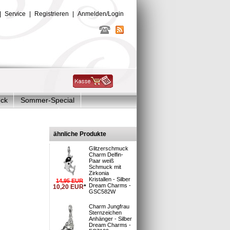
|
Service
|
Registrieren
|
Anmelden/Login
uck
Sommer-Special
Glitzer Charms
Dream
ähnliche Produkte
Glitzerschmuck
Charm Delfin-
Paar weiß
Schmuck mit
Zirkonia
Kristallen - Silber
14,95
EUR
Dream Charms -
10,20
EUR
*
GSC582W
sand
19
Charm Jungfrau
Sternzeichen
Anhänger - Silber
Dream Charms -