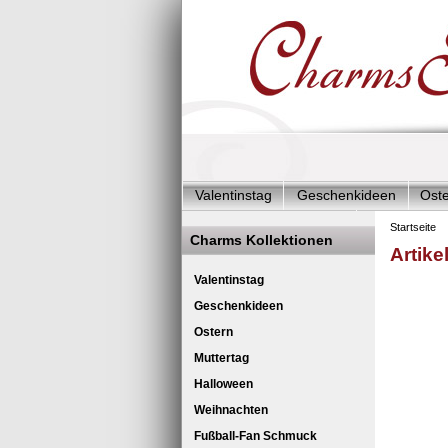
Valentinstag
Geschenkideen
Ost
Charms Start-Angebote
Charms Kom
Startseite
Charms Kollektionen
Artike
Silberschmuck & mehr
Charms - Kin
Led
Valentinstag
Geschenkideen
Ostern
Muttertag
Halloween
Weihnachten
Fußball-Fan Schmuck