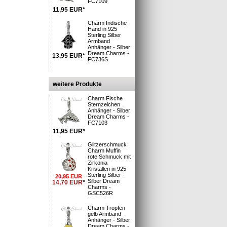
FC7109
11,95
EUR
*
Charm Indische
Hand in 925
Sterling Silber
i
Armband
 Deutsche Post
Anhänger - Silber
: 1-3 Tage**
Dream Charms -
13,95
EUR
*
FC736S
n und Versand
»
S möglich »
weitere Produkte
Charm Fische
 925er. Die
Sternzeichen
Anhänger - Silber
Dream Charms -
.
FC7103
armsschmuck,
11,95
EUR
*
fach direkt an
Glitzerschmuck
Charm Muffin
rote Schmuck mit
armsarmbänder
Zirkonia
Kristallen in 925
estimmt sind.
Sterling Silber -
20,95
EUR
Silber Dream
 umfasst sie
14,70
EUR
*
Charms -
ein- und
GSC526R
Charm Tropfen
gelb Armband
Anhänger - Silber
Dream Charms -