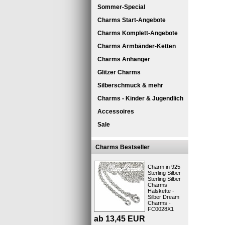
Sommer-Special
Charms Start-Angebote
Charms Komplett-Angebote
Charms Armbänder-Ketten
Charms Anhänger
Glitzer Charms
Silberschmuck & mehr
SilberDr
Charms - Kinder & Jugendlich
Ein Leder
Länge des
Accessoires
Die Versch
Designen 
Sale
der Ihnen 
das Armba
Charms Bestseller
Unisex Le
Kollektion.
Charm in 925
Die - Silb
Sterling Silber
Sterling Silber
Die Zusamm
Charms
nicht nur 
Halskette -
Glaselemen
Silber Dream
Charms -
Kurzbes
FC0028X1
ab
13,45
EUR