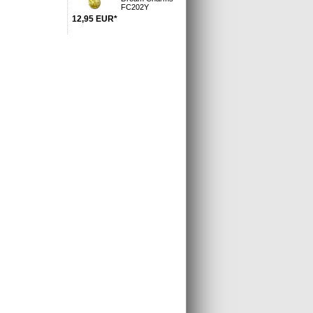
FC202Y
12,95
EUR
*
eMail mit der