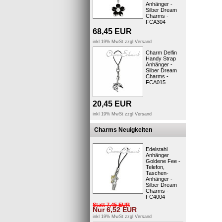
Anhänger -
Silber Dream
Charms -
FCA304
68,45
EUR
inkl 19% MwSt zzgl
Versand
Charm Delfin
Handy Strap
Anhänger -
Silber Dream
Charms -
FCA015
20,45
EUR
inkl 19% MwSt zzgl
Versand
Charms Neuigkeiten
Edelstahl
Anhänger
Goldene Fee -
Telefon,
Taschen-
Anhänger -
Silber Dream
Charms -
FC4004
Statt
7,45
EUR
Nur
6,52
EUR
inkl 19% MwSt zzgl
Versand