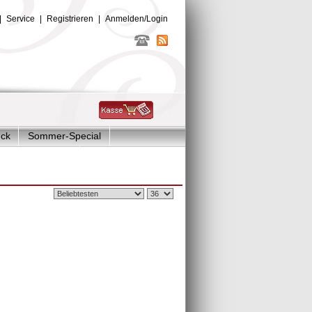
|
Service
|
Registrieren
|
Anmelden/Login
uck
Sommer-Special
Glitzer Charms