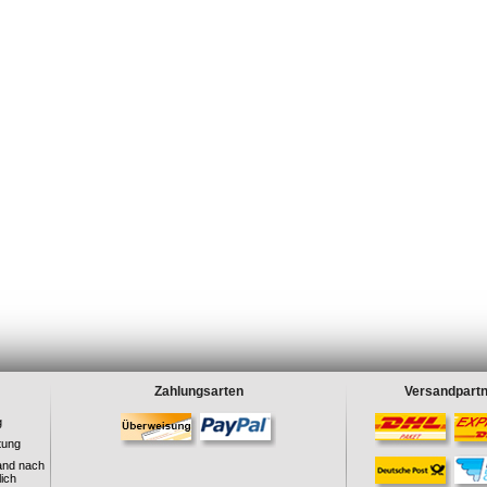
Zahlungsarten
Versandpart
g
tung
and nach
ich