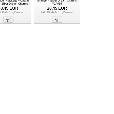
Silber Halskette + Charm
Anhänger - Silber Dream Charms -
- Silber Dream Charms -
FCA015
FCA304
68,45
EUR
20,45
EUR
9% MwSt / zzgl
Versand
inkl 19% MwSt / zzgl
Versand