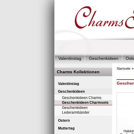
Valentinstag
Geschenkideen
Ost
Charms Start-Angebote
Charms Kom
Startseite
Charms Kollektionen
Silberschmuck & mehr
Charms - Kin
Geschen
Valentinstag
Geschenkideen
Geschenkideen Charms
Geschenkideen Charmsets
Geschenkideen
Lederarmbänder
Ostern
Muttertag
Halsket