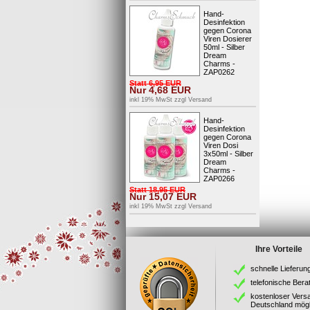
Hand-
Desinfektion
gegen Corona
Viren Dosierer
50ml - Silber
Dream
Charms -
ZAP0262
Statt
6,95
EUR
Nur
4,68
EUR
inkl 19% MwSt zzgl
Versand
Hand-
Desinfektion
gegen Corona
Viren Dosi
3x50ml - Silber
Dream
Charms -
ZAP0266
Statt
18,95
EUR
Nur
15,07
EUR
inkl 19% MwSt zzgl
Versand
Ihre Vorteile
schnelle Lieferun
telefonische Bera
kostenloser Vers
Deutschland mögl