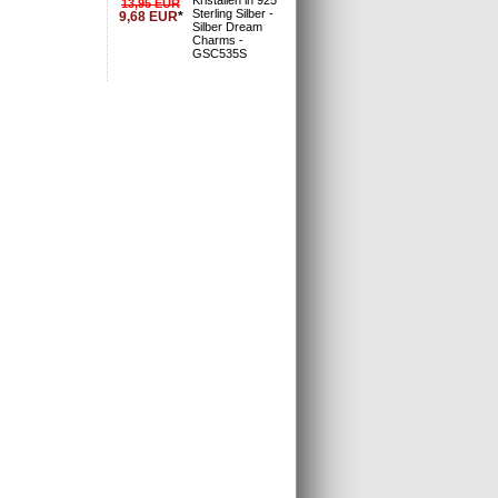
armsschmuck.
13,95
EUR
Sterling Silber -
9,68
EUR
*
n kombiniert
Silber Dream
Charms -
GSC535S
schte Länge
öglich.