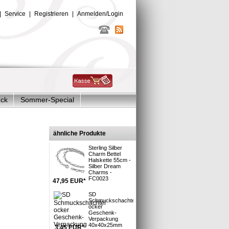
|
Service
|
Registrieren
|
Anmelden/Login
uck
Sommer-Special
Glitzer Charms
arms
ähnliche Produkte
Sterling Silber
Charm Bettel
Halskette 55cm -
Silber Dream
Charms -
FC0023
47,95
EUR
*
SD
sand
Schmuckschachtel
5
ocker
Geschenk-
Verpackung
40x40x25mm
3,45
EUR
*