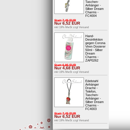
Taschen-
Anhänger -
Silber Dream
Charms -
FC4004
Statt
7,45
EUR
Nur
6,52
EUR
inkl 19% MwSt zzgl
Versand
Hand-
Desinfektion
gegen Corona
Viren Dosierer
50ml - Silber
Dream
Charms -
ZAP0262
Statt
6,95
EUR
Nur
4,68
EUR
inkl 19% MwSt zzgl
Versand
Edelstahl
Anhänger
Drache -
Telefon,
Taschen-
Anhänger -
Silber Dream
Charms -
FC4003
Statt
7,45
EUR
Nur
6,52
EUR
inkl 19% MwSt zzgl
Versand