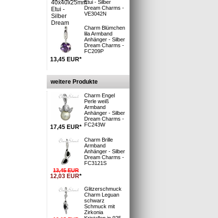
Etui - Silber
Dream Charms -
VE3042N
Charm Blümchen
lila Armband
i
Anhänger - Silber
 Deutsche Post
Dream Charms -
: 1-3 Tage**
FC209P
n und Versand
13,45
EUR
*
»
rsand
möglich
. Aug. 2026
weitere Produkte
46min
bestellen
Charm Engel
Perle weiß
Armband
Anhänger - Silber
 Sterling
Dream Charms -
FC243W
17,45
EUR
*
Charm Brille
Armband
Anhänger - Silber
Dream Charms -
r
FC3121S
r
13,45
EUR
12,03
EUR
*
9000
rabinern an
Glitzerschmuck
Charm Leguan
n auf diese
schwarz
 Ihnen eine
Schmuck mit
Zirkonia
Kristallen in 925