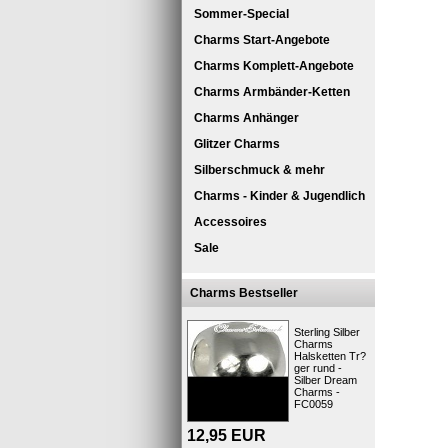
Sommer-Special
Charms Start-Angebote
Charms Komplett-Angebote
Charms Armbänder-Ketten
Charms Anhänger
Glitzer Charms
Silberschmuck & mehr
Charms - Kinder & Jugendlich
SilberDre
Accessoires
SilberDre
Sale
Silber (92
Dieses 
Charms Bestseller
Sterling Silber
Charms
Halsketten Tr?
ger rund -
Die Schmu
Silber Dream
verschiede
Charms -
den Charm
FC0059
Weise ganz
große Aus
12,95
EUR