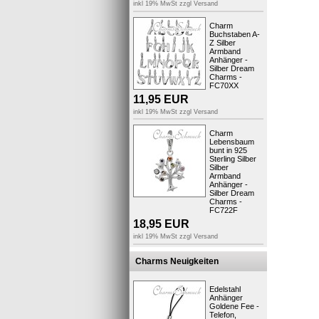
Designen 
inkl 19% MwSt zzgl
Versand
Der Schmu
oder an a
Charm
Buchstaben A-
Kurzbes
Z Silber
Armband
Anhänger -
Silber Dream
Charms -
FC70XX
11,95
EUR
inkl 19% MwSt zzgl
Versand
Charm
Lebensbaum
bunt in 925
Sterling Silber
Silber
Armband
Anhänger -
Silber Dream
Info:
Bitte
Charms -
einfach im
FC722F
Außerdem 
18,95
EUR
..viel Sp
inkl 19% MwSt zzgl
Versand
Ihr Fit4St
Charms Neuigkeiten
Produktsic
Edelstahl
Anhänger
Goldene Fee -
Telefon,