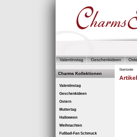
Valentinstag
Geschenkideen
Ost
Charms Start-Angebote
Charms Kom
Startseite
Charms Kollektionen
Artike
Silberschmuck & mehr
Charms - Kin
Ch
Valentinstag
Geschenkideen
Ostern
Muttertag
Halloween
Weihnachten
Fußball-Fan Schmuck