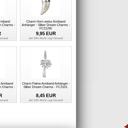
Armband
Charm Horn weiss Armband
am Charms -
Anhänger - Silber Dream Charms -
FC212W
R
9,95
EUR
ersand
inkl 19% MwSt zzgl
Versand
ß Armband
Charm Palme Armband Anhänger -
am Charms -
Silber Dream Charms - FC3101
R
8,45
EUR
ersand
inkl 19% MwSt zzgl
Versand