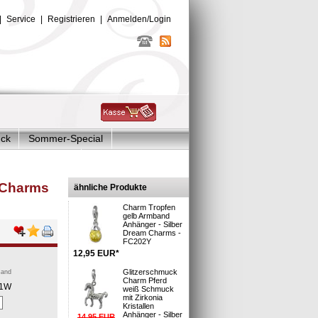
|
Service
|
Registrieren
|
Anmelden/Login
uck
Sommer-Special
Glitzer Charms
m Charms
ähnliche Produkte
Charm Tropfen
gelb Armband
Anhänger - Silber
Dream Charms -
FC202Y
12,95
EUR
*
Glitzerschmuck
sand
Charm Pferd
71W
weiß Schmuck
mit Zirkonia
Kristallen
Anhänger - Silber
14,95
EUR