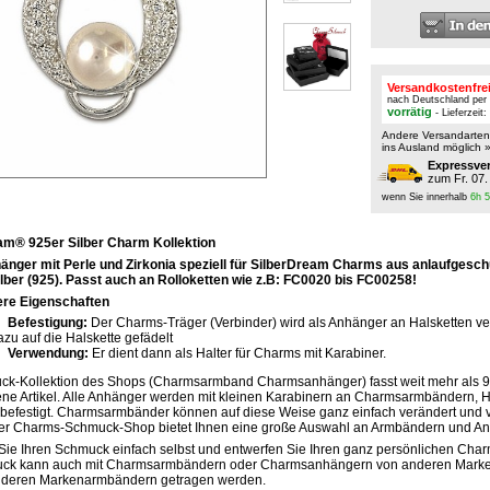
Versandkostenfre
nach Deutschland per
vorrätig
- Lieferzeit
Andere Versandarte
ins Ausland möglich 
Expressve
zum Fr. 07.
wenn Sie innerhalb
6h 
am® 925er Silber Charm Kollektion
änger mit Perle und Zirkonia speziell für SilberDream Charms aus anlaufgesc
ilber (925). Passt auch an Rolloketten wie z.B: FC0020 bis FC00258!
re Eigenschaften
Befestigung:
Der Charms-Träger (Verbinder) wird als Anhänger an Halsketten v
azu auf die Halskette gefädelt
Verwendung:
Er dient dann als Halter für Charms mit Karabiner.
ck-Kollektion des Shops (Charmsarmband Charmsanhänger) fasst weit mehr als 
ne Artikel. Alle Anhänger werden mit kleinen Karabinern an Charmsarmbändern, H
befestigt. Charmsarmbänder können auf diese Weise ganz einfach verändert und v
er Charms-Schmuck-Shop bietet Ihnen eine große Auswahl an Armbändern und A
Sie Ihren Schmuck einfach selbst und entwerfen Sie Ihren ganz persönlichen Ch
ck kann auch mit Charmsarmbändern oder Charmsanhängern von anderen Marke
nderen Markenarmbändern getragen werden.