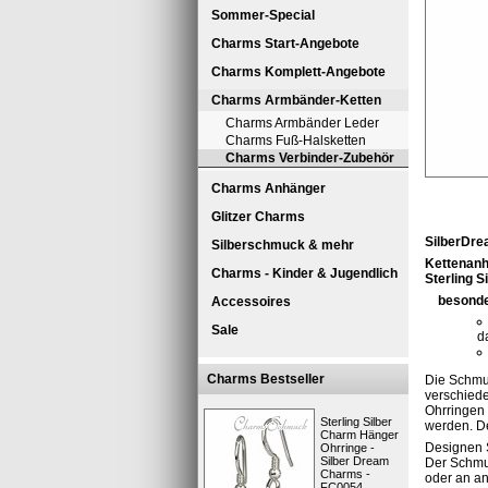
Sommer-Special
Charms Start-Angebote
Charms Komplett-Angebote
Charms Armbänder-Ketten
Charms Armbänder Leder
Charms Fuß-Halsketten
Charms Verbinder-Zubehör
Charms Anhänger
Glitzer Charms
SilberDre
Silberschmuck & mehr
Kettenanh
Charms - Kinder & Jugendlich
Sterling S
besonde
Accessoires
Sale
d
Charms Bestseller
Die Schmu
verschiede
Ohrringen 
Sterling Silber
werden. D
Charm Hänger
Designen 
Ohrringe -
Silber Dream
Der Schmu
Charms -
oder an a
FC0054