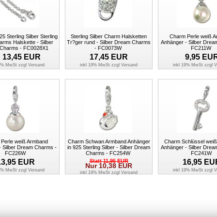
5 Sterling Silber Sterling
Sterling Silber Charm Halsketten
Charm Perle weiß 
arms Halskette - Silber
Tr?ger rund - Silber Dream Charms
Anhänger - Silber Dre
Charms - FC0028X1
- FC0073W
FC211W
b
13,45
EUR
17,45
EUR
9,95
EU
19% MwSt zzgl
Versand
inkl 19% MwSt zzgl
Versand
inkl 19% MwSt zzgl
V
Perle weiß Armband
Charm Schwan Armband Anhänger
Charm Schlüssel wei
- Silber Dream Charms -
in 925 Sterling Silber - Silber Dream
Anhänger - Silber Dre
FC226W
Charms - FC254W
FC241W
13,95
EUR
Statt
11,95
EUR
16,95
EU
Nur
10,38
EUR
19% MwSt zzgl
Versand
inkl 19% MwSt zzgl
V
inkl 19% MwSt zzgl
Versand