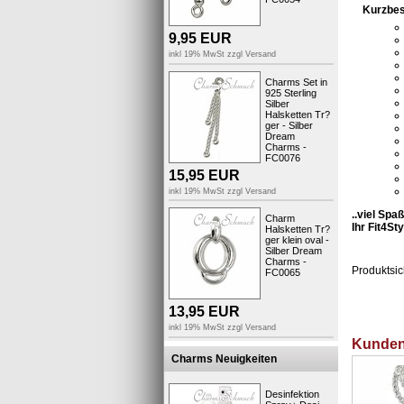
Kurzbes
9,95
EUR
inkl 19% MwSt zzgl
Versand
Charms Set in
925 Sterling
Silber
Halsketten Tr?
ger - Silber
Dream
Charms -
FC0076
15,95
EUR
inkl 19% MwSt zzgl
Versand
..viel Sp
Charm
Ihr Fit4St
Halsketten Tr?
ger klein oval -
Silber Dream
Charms -
Produktsic
FC0065
13,95
EUR
inkl 19% MwSt zzgl
Versand
Kunden,
Charms Neuigkeiten
Desinfektion