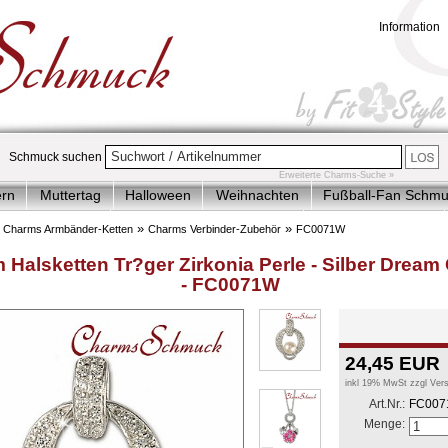
Information
Schmuck suchen
Erweiterte Charms-Suche »
ern
Muttertag
Halloween
Weihnachten
Fußball-Fan Schm
plett-Angebote
Charms Armbänder-Ketten
Charms Anhänger
»
»
»
Charms Armbänder-Ketten
Charms Verbinder-Zubehör
FC0071W
der & Jugendlich
Accessoires
Sale
 Halsketten Tr?ger Zirkonia Perle - Silber Drea
- FC0071W
24,45
EUR
inkl 19% MwSt zzgl
Ver
Art.Nr.:
FC00
Menge: