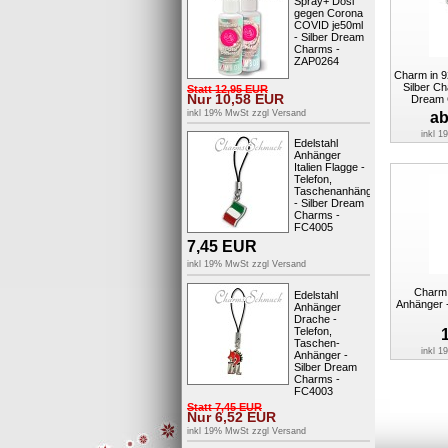
Spray+ Dosi
gegen Corona
COVID je50ml
- Silber Dream
Charms -
ZAP0264
Charm in 92
Silber Ch
Statt
12,95
EUR
Nur
10,58
EUR
Dream 
inkl 19% MwSt zzgl
Versand
a
inkl 
Edelstahl
Anhänger
Italien Flagge -
Telefon,
Taschenanhänger
- Silber Dream
Charms -
FC4005
7,45
EUR
inkl 19% MwSt zzgl
Versand
Charm 
Edelstahl
Anhänger 
Anhänger
Drache -
Telefon,
Taschen-
inkl 
Anhänger -
Silber Dream
Charms -
FC4003
Statt
7,45
EUR
Nur
6,52
EUR
inkl 19% MwSt zzgl
Versand