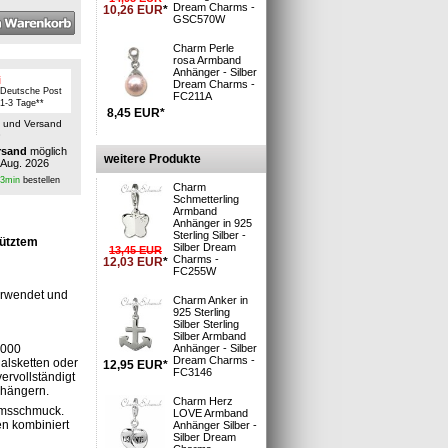
Dream Charms -
10,26
EUR
*
GSC570W
Charm Perle
rosa Armband
Anhänger - Silber
i
Dream Charms -
 Deutsche Post
FC211A
: 1-3 Tage**
8,45
EUR
*
n und Versand
»
rsand
möglich
weitere Produkte
 Aug. 2026
53min
bestellen
Charm
Schmetterling
Armband
Anhänger in 925
Sterling Silber -
hütztem
Silber Dream
13,45
EUR
Charms -
12,03
EUR
*
FC255W
erwendet und
Charm Anker in
925 Sterling
Silber Sterling
Silber Armband
Anhänger - Silber
9000
Dream Charms -
alsketten oder
12,95
EUR
*
FC3146
ervollständigt
nhängern.
Charm Herz
armsschmuck.
LOVE Armband
n kombiniert
Anhänger Silber -
Silber Dream