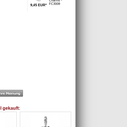
Charms -
FC3008
9,45
EUR
*
l gekauft: