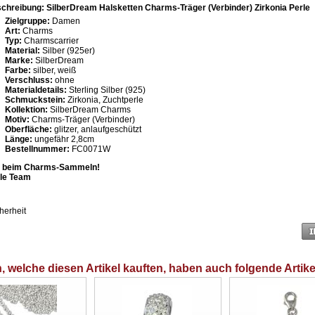
chreibung: SilberDream Halsketten Charms-Träger (Verbinder) Zirkonia Perle
Zielgruppe:
Damen
Art:
Charms
Typ:
Charmscarrier
Material:
Silber (925er)
Marke:
SilberDream
Farbe:
silber, weiß
Verschluss:
ohne
Materialdetails:
Sterling Silber (925)
Schmuckstein:
Zirkonia, Zuchtperle
Kollektion:
SilberDream Charms
Motiv:
Charms-Träger (Verbinder)
Oberfläche:
glitzer, anlaufgeschützt
Länge:
ungefähr 2,8cm
Bestellnummer:
FC0071W
aß beim Charms-Sammeln!
yle Team
herheit
 welche diesen Artikel kauften, haben auch folgende Artike