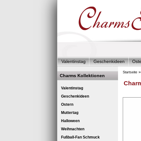
Valentinstag
Geschenkideen
Ost
Charms Start-Angebote
Charms Kom
Startseite
Charms Kollektionen
Silberschmuck & mehr
Charms - Kin
Charm
Valentinstag
Geschenkideen
Ostern
Muttertag
Halloween
Weihnachten
Fußball-Fan Schmuck