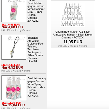
Hand-
Desinfektion
gegen Corona
Viren Dosierer
50ml - Silber
Dream
Charms -
ZAP0262
Statt
6,95
EUR
Nur
4,68
EUR
inkl 19% MwSt zzgl
Versand
Charm Buchstaben A-Z Silber
Armband Anhänger - Silber Dream
Charms - FC70XX
Edelstahl
Anhänger
11,95
EUR
Goldene Fee -
inkl 19% MwSt zzgl
Versand
Telefon,
Taschen-
Anhänger -
Silber Dream
Charms -
FC4004
Statt
7,45
EUR
Nur
6,52
EUR
inkl 19% MwSt zzgl
Versand
Desinfektionsspray
gegen Corona
Viren Spray
3x50ml - Silber
Dream
Charms -
ZAP0265
Statt
18,95
EUR
Nur
15,64
EUR
inkl 19% MwSt zzgl
Versand