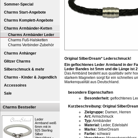
Sommer-Special
Charms Start-Angebote
Charms Komplett-Angebote
Charms Armbänder-Ketten
Charms Armbänder Leder
Charms Fuß-Halsketten
Charms Verbinder-Zubehör
Charms Anhänger
Original SilberDream* Lederschmuck!
Glitzer Charms
Ein geflochtenes Leder Armband in der Fa
Leder Bandes ist 5mm und die Länge ist 
Silberschmuck & mehr
Das Armbänd besteht aus qualitativ sehr ho
Charms - Kinder & Jugendlich
starkem Magneten sorgt für ein schnelles un
Markenqualität aus Deutschland.
Accessoires
besondere Eigenschaften
Sale
Besonderheit:
geflochtenes Le
Kurzbeschreibung: Original SilberDre
Charms Bestseller
Zielgruppe:
Damen, Herren
Art:
Armschmuck
Leder
Typ:
Armbänder
Armband weiß
Material:
Leder, Edelstahl
6mm mit in
Marke:
SilberDream
925 Sterling
Farbe:
schwarz
Silber
Verschluss -