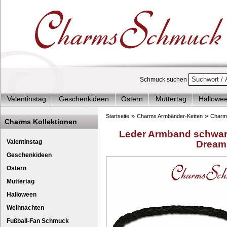
Schmuck suchen
Valentinstag
Geschenkideen
Ostern
Muttertag
Hallowe
Charms Start-Angebote
Charms Komplett-Angebote
Charms 
»
»
Startseite
Charms Armbänder-Ketten
Charm
Charms Kollektionen
Silberschmuck & mehr
Charms - Kinder & Jugendlich
Accesso
Leder Armband schwarz 
Valentinstag
Dream
Geschenkideen
Ostern
Muttertag
Halloween
Weihnachten
Fußball-Fan Schmuck