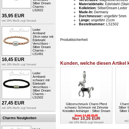
Verschluss:
Magnetverschluss
Silber Dream
Materialdetails:
Edelstahl (Stai
Charms -
Kollektion:
SilberDream Leder
LS2622
Made-In:
Germany
35,95
EUR
Durchmesser:
ungefähr 5mm
Länge:
ungefähr 21cm
inkl 19% MwSt zzgl
Versand
Bestellnummer:
LS1502
Leder
Armband
19cm natur mit
Produktsicherheit
Edelstahl
Verschluss -
Silber Dream
Charms -
LS1491
16,45
EUR
Kunden, welche diesen Artikel k
inkl 19% MwSt zzgl
Versand
Leder
Armband
schwarz mit
Edelstahl
Verschluss -
Silber Dream
Charms -
LS1502
27,45
EUR
Glitzerschmuck Charm Pferd
Charm 
schwarz Schmuck mit Zirkonia
Silber 
inkl 19% MwSt zzgl
Versand
Kristallen Anhänger - Silber Dream
Silber
Charms - GSC570S
Statt
14,95
EUR
Charms Neuigkeiten
Nur
10,26
EUR
ink
inkl 19% MwSt zzgl
Versand