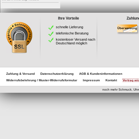
Ihre Vorteile
Zahlun
schnelle Lieferung
telefonische Beratung
kostenloser Versand nach
Deutschland möglich
Zahlung & Versand
Datenschutzerklärung
AGB & Kundeninformationen
Widerrufsbelehrung / Muster-Widerrufsformular
Impressum
Kontakt
Vertrag wi
eCom
noch mehr Schmuck, Uhr
eCommerce Engine 