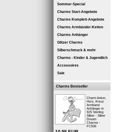
Sommer-Special
Charms Start-Angebote
Charms Komplett-Angebote
Charms Armbänder-Ketten
Charms Anhänger
Glitzer Charms
Silberschmuck & mehr
KISMA Sil
Charms - Kinder & Jugendlich
KISMA Char
Accessoires
Kurzbes
Sale
Charms Bestseller
Charm Anker,
Herz, Kreuz
Armband
Anhänger in
925 Sterling
Silber - Silber
Dream
Charms -
Produktsic
FC506
10,95
EUR