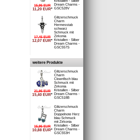
Kristallen - Silber
Dream Charms -
15,95
EUR
GSC528V
11,20
EUR
*
Glitzerschmuck
Charm
i
Hermesstab
 Deutsche Post
schwarz
: 1-3 Tage**
Schmuck mit
Zirkonia
17,45
EUR
n und Versand
Kristallen - Silber
12,07
EUR
*
»
Dream Charms -
S möglich »
GSC557S
weitere Produkte
Glitzerschmuck
Charm
Clownfisch blau
Schmuck mit
Zirkonia
Kristallen - Silber
21,95
EUR
Dream Charms -
15,40
EUR
*
GSC518B
Glitzerschmuck
Charm
Doppelnote Herz
blau Schmuck
mit Zirkonia
Kristallen - Silber
15,95
EUR
Dream Charms -
10,88
EUR
*
GSC553H