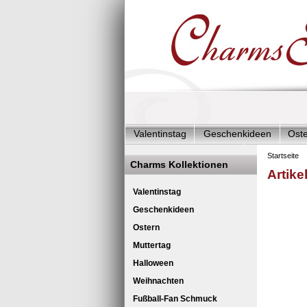
Valentinstag
Geschenkideen
Ost
Charms Start-Angebote
Charms Kom
Startseite
Charms Kollektionen
Artike
Silberschmuck & mehr
Charms - Kin
Ch
Valentinstag
Geschenkideen
Ostern
Muttertag
Halloween
Weihnachten
Fußball-Fan Schmuck