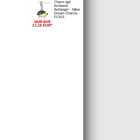
Charm Igel
Armband
Anhänger - Silber
Dream Charms -
FC615
l gekauft:
18,95
EUR
13,16
EUR
*
elfin- Paar
Glitzerschmuck Charm Eis am Stiel
 Zirkonia
Schmuck mit Zirkonia Kristallen -
am Charms -
Silber Dream Charms - GSC547S
UR
Statt
15,95
EUR
UR
Nur
10,94
EUR
ersand
inkl 19% MwSt zzgl
Versand