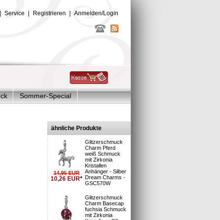
|
Service
|
Registrieren
|
Anmelden/Login
uck
Sommer-Special
Glitzer Charms
ilber
ähnliche Produkte
Glitzerschmuck
Charm Pferd
weiß Schmuck
mit Zirkonia
Kristallen
Anhänger - Silber
14,95
EUR
Dream Charms -
10,26
EUR
*
GSC570W
sand
18-012
Glitzerschmuck
Charm Basecap
fuchsia Schmuck
mit Zirkonia