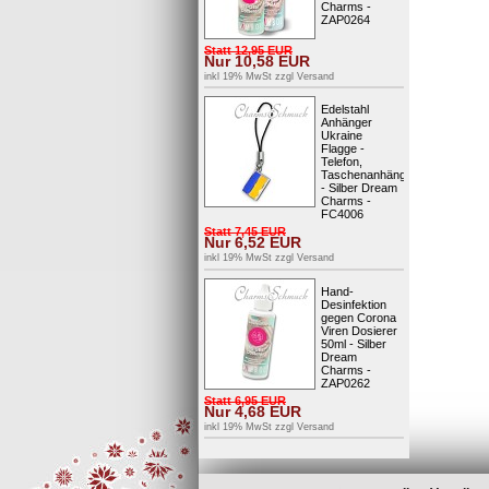
Charms -
ZAP0264
Statt
12,95
EUR
Nur
10,58
EUR
inkl 19% MwSt zzgl
Versand
Edelstahl
Anhänger
Ukraine
Flagge -
Telefon,
Taschenanhänger
- Silber Dream
Charms -
FC4006
Statt
7,45
EUR
Nur
6,52
EUR
inkl 19% MwSt zzgl
Versand
Hand-
Desinfektion
gegen Corona
Viren Dosierer
50ml - Silber
Dream
Charms -
ZAP0262
Statt
6,95
EUR
Nur
4,68
EUR
inkl 19% MwSt zzgl
Versand