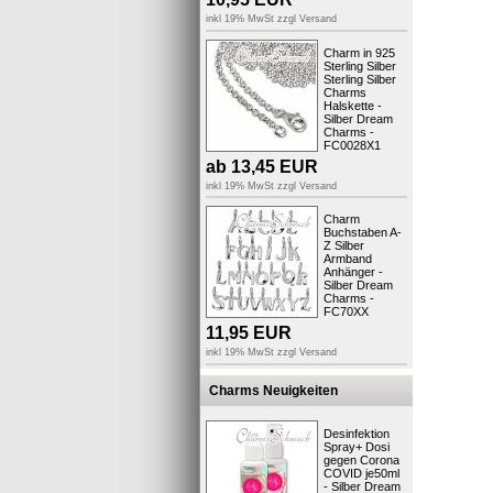
inkl 19% MwSt zzgl
Versand
Charm in 925
Kunden,
Sterling Silber
Sterling Silber
Charms
Halskette -
Silber Dream
Charms -
FC0028X1
ab
13,45
EUR
inkl 19% MwSt zzgl
Versand
Charm
Charm B
Buchstaben A-
Armband A
Z Silber
Ch
Armband
Anhänger -
Silber Dream
inkl 
Charms -
FC70XX
11,95
EUR
inkl 19% MwSt zzgl
Versand
Charms Neuigkeiten
Desinfektion
Spray+ Dosi
gegen Corona
COVID je50ml
- Silber Dream