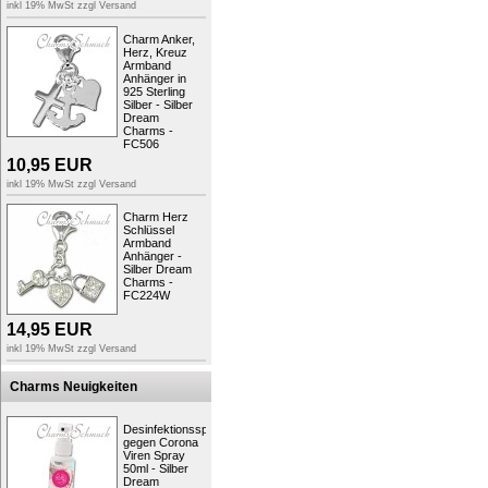
inkl 19% MwSt zzgl
Versand
Typ:
Charmsanhänger
Material:
Sterling Silber (925), 
Marke:
SilberDream
Charm Anker,
Herz, Kreuz
Farbe:
silber, orange, goldfarbe
Armband
Verschluss:
Karabiner
Anhänger in
Materialdetails:
Sterling Silber 
925 Sterling
Themen:
Tiere/Natur
Silber - Silber
Kollektion:
SilberDream Charm
Dream
Motiv:
Kleiner Fisch
Charms -
FC506
Größe:
ungefähr 25mm x 12mm
Bestellnummer:
FC835O
10,95
EUR
inkl 19% MwSt zzgl
Versand
..viel Spaß beim Charms Sammeln!
Ihr Fit4Style Team
Charm Herz
Schlüssel
Armband
Produktsicherheit
Anhänger -
Silber Dream
Charms -
FC224W
14,95
EUR
inkl 19% MwSt zzgl
Versand
Charms Neuigkeiten
Desinfektionsspray
gegen Corona
Viren Spray
50ml - Silber
Dream