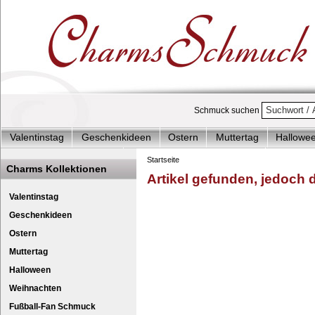
Schmuck suchen
Valentinstag
Geschenkideen
Ostern
Muttertag
Hallowe
Charms Start-Angebote
Charms Komplett-Angebote
Charms 
Startseite
Charms Kollektionen
Artikel gefunden, jedoch de
Silberschmuck & mehr
Charms - Kinder & Jugendlich
Accesso
Charm Kleiner Fisch ora
Anhänger - Sil
Valentinstag
Geschenkideen
Ostern
Muttertag
Halloween
Weihnachten
Fußball-Fan Schmuck