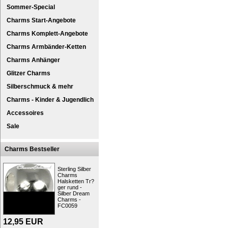
Sommer-Special
Charms Start-Angebote
Charms Komplett-Angebote
Charms Armbänder-Ketten
Charms Anhänger
Glitzer Charms
Silberschmuck & mehr
SilberDream® 925er Silber Charm Kollekt
Charms - Kinder & Jugendlich
Charm Anhänger für Charmsarmband oder H
Kleiner Fisch - orange/goldfarbend. Die R
Accessoires
besondere Eigenschaften
Sale
Besonderheit:
Silber anlaufges
Die Schmuck-Kollektion des Shops (Charm
Charms Bestseller
verschiedene Artikel. Die Charms-Anhänger 
den Charms-Bettelarmbändern oder an Halske
verändert und ergänzt werden. Der Charms
Sterling Silber
Armbändern und Anhängern.
Charms
Halsketten Tr?
Mit SilberDream Charms können Sie sich Ih
ger rund -
erstellen. Der Schmuck kann auch mit Ch
Silber Dream
kombiniert oder an anderen Markenarmbän
Charms -
FC0059
Kurzbeschreibung: SilberDream Charm 
Zielgruppe:
Damen
12,95
EUR
Art:
Charms