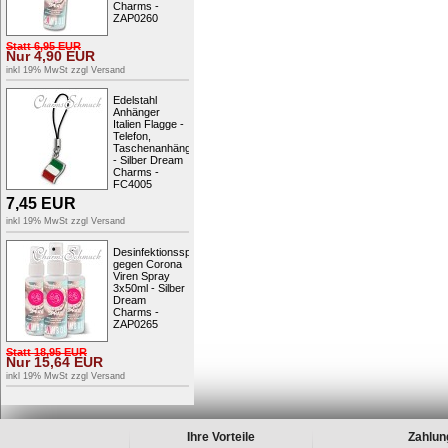
Charms -
ZAP0260
Statt
6,95
EUR
Nur
4,90
EUR
inkl 19% MwSt zzgl
Versand
Edelstahl
Anhänger
Italien Flagge -
Telefon,
Taschenanhänger
- Silber Dream
Charms -
FC4005
7,45
EUR
inkl 19% MwSt zzgl
Versand
Desinfektionsspray
gegen Corona
Viren Spray
3x50ml - Silber
Dream
Charms -
ZAP0265
Statt
18,95
EUR
Nur
15,64
EUR
inkl 19% MwSt zzgl
Versand
Ihre Vorteile
Zahlun