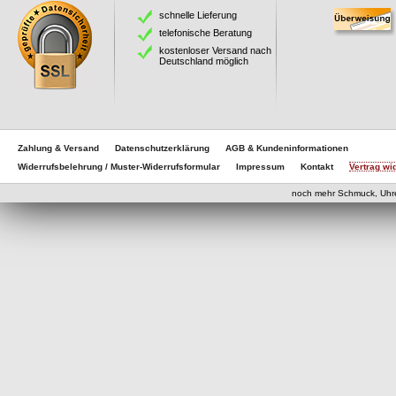
schnelle Lieferung
telefonische Beratung
kostenloser Versand nach
Deutschland möglich
Zahlung & Versand
Datenschutzerklärung
AGB & Kundeninformationen
Widerrufsbelehrung / Muster-Widerrufsformular
Impressum
Kontakt
Vertrag wi
eCom
noch mehr Schmuck, Uhr
eCommerce Engine 