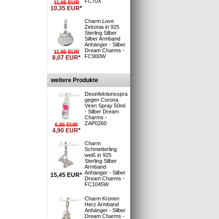
FC70X
11,95
EUR
10,35
EUR
*
Charm Love
Zirkonia in 925
Sterling Silber
i
Silber Armband
 Deutsche Post
Anhänger - Silber
: 1-3 Tage**
Dream Charms -
11,95
EUR
FC900W
8,07
EUR
*
n und Versand
»
S möglich »
weitere Produkte
Desinfektionsspray
gegen Corona
ückter
Viren Spray 50ml
- Silber Dream
9000
Charms -
ZAP0260
rabinern an
6,95
EUR
4,90
EUR
*
n auf diese
 Ihnen eine
Charm
Schmetterling
armsschmuck.
weiß in 925
Sterling Silber
n kombiniert
Armband
Anhänger - Silber
15,45
EUR
*
nd Anhänger
Dream Charms -
FC1045W
Charm Kronen
Herz Armband
Anhänger - Silber
Dream Charms -