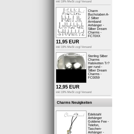
inkl 19% MwSt zzgl
Versand
Charm
Buchstaben A-
Z Silber
Armband
Anhänger -
Silber Dream
Charms -
FC70XX
11,95
EUR
..viel Sp
inkl 19% MwSt zzgl
Versand
Ihr Fit4St
Sterling Silber
Charms
Halsketten Tr?
Produktsic
ger rund -
Silber Dream
Charms -
FC0059
12,95
EUR
Kunden,
inkl 19% MwSt zzgl
Versand
Charms Neuigkeiten
Edelstahl
Anhänger
Goldene Fee -
Telefon,
Taschen-
Anhänger -
Charm B