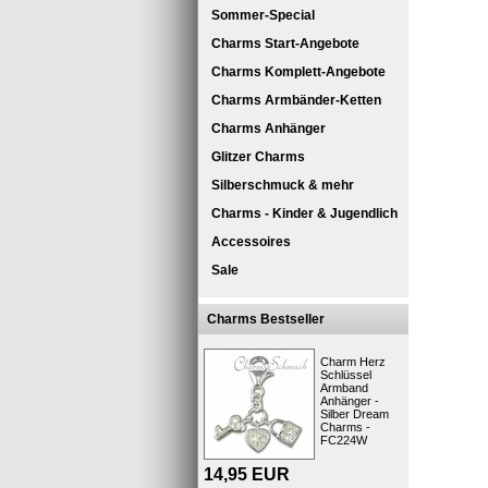
Sommer-Special
Charms Start-Angebote
Charms Komplett-Angebote
Charms Armbänder-Ketten
Charms Anhänger
Glitzer Charms
Silberschmuck & mehr
SilberDre
Charms - Kinder & Jugendlich
Charm Cha
Weihnacht
Accessoires
Die Schmu
Sale
verschiede
den Charm
Weise ganz
Charms Bestseller
große Aus
Designen 
Der Schmu
Charm Herz
oder an a
Schlüssel
Armband
Kurzbes
Anhänger -
Silber Dream
Charms -
FC224W
14,95
EUR