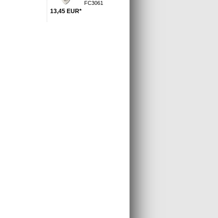
FC3061
13,45
EUR
*
l gekauft:
m Sneaker
Glitzerschmuck Charm Clownfisch