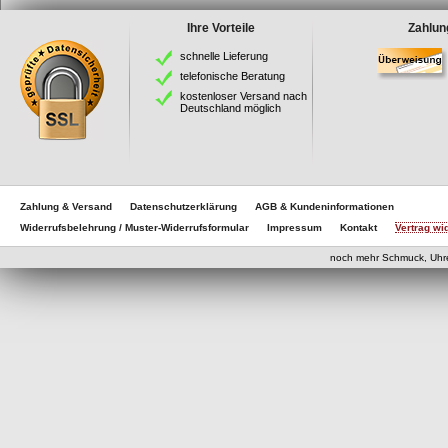
Ihre Vorteile
Zahlun
schnelle Lieferung
telefonische Beratung
kostenloser Versand nach
Deutschland möglich
Zahlung & Versand
Datenschutzerklärung
AGB & Kundeninformationen
Widerrufsbelehrung / Muster-Widerrufsformular
Impressum
Kontakt
Vertrag wi
eCom
noch mehr Schmuck, Uhr
eCommerce Engine 