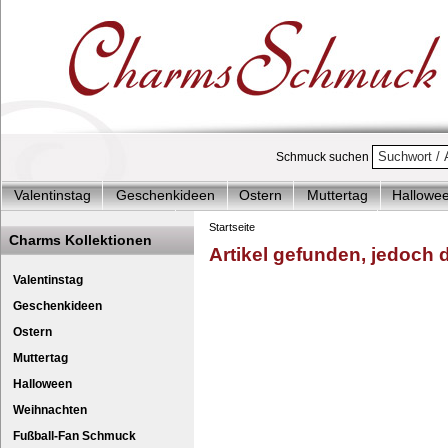
Schmuck suchen
Valentinstag
Geschenkideen
Ostern
Muttertag
Hallowe
Charms Start-Angebote
Charms Komplett-Angebote
Charms 
Startseite
Charms Kollektionen
Artikel gefunden, jedoch de
Silberschmuck & mehr
Charms - Kinder & Jugendlich
Accesso
Charm Nagellack rosa
Anhänger - Sil
Valentinstag
Geschenkideen
Ostern
Muttertag
Halloween
Weihnachten
Fußball-Fan Schmuck