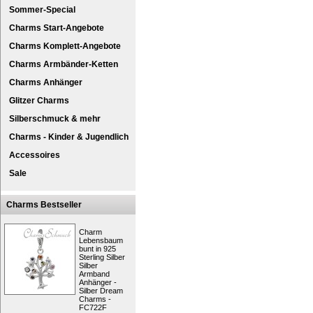
Sommer-Special
Charms Start-Angebote
Charms Komplett-Angebote
Charms Armbänder-Ketten
Charms Anhänger
Glitzer Charms
Silberschmuck & mehr
SilberDream® 925er Silber Charm Kollekt
Charms - Kinder & Jugendlich
Charm Anhänger für Charmsarmband oder H
Nagellack - rosa.
Accessoires
besondere Eigenschaften
Sale
Besonderheit:
Silber anlaufges
Die Schmuck-Kollektion des Shops (Charm
Charms Bestseller
verschiedene Artikel. Die Charms-Anhänger 
den Charms-Bettelarmbändern oder an Halske
verändert und ergänzt werden. Der Charms
Charm
Armbändern und Anhängern.
Lebensbaum
bunt in 925
Mit SilberDream Charms können Sie sich Ih
Sterling Silber
erstellen. Der Schmuck kann auch mit Ch
Silber
kombiniert oder an anderen Markenarmbän
Armband
Anhänger -
Kurzbeschreibung: SilberDream Charm 
Silber Dream
Zielgruppe:
Damen
Charms -
FC722F
Art:
Charms