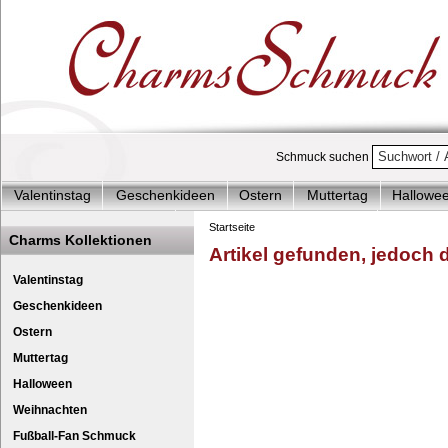
Schmuck suchen
Valentinstag
Geschenkideen
Ostern
Muttertag
Hallowe
Charms Start-Angebote
Charms Komplett-Angebote
Charms 
Startseite
Charms Kollektionen
Artikel gefunden, jedoch de
Silberschmuck & mehr
Charms - Kinder & Jugendlich
Accesso
Charm Halskette Set 
Valentinstag
Geschenkideen
Ostern
Muttertag
Halloween
Weihnachten
Fußball-Fan Schmuck