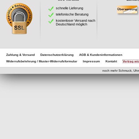
schnelle Lieferung
telefonische Beratung
kostenloser Versand nach
Deutschland möglich
Zahlung & Versand
Datenschutzerklärung
AGB & Kundeninformationen
Widerrufsbelehrung / Muster-Widerrufsformular
Impressum
Kontakt
Vertrag wi
eCom
noch mehr Schmuck, Uhr
eCommerce Engine 