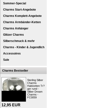
Sommer-Special
Charms Start-Angebote
Charms Komplett-Angebote
Charms Armbänder-Ketten
Charms Anhänger
Glitzer Charms
Silberschmuck & mehr
SilberDream® 925er Silber Charm Kollekt
Charms - Kinder & Jugendlich
2 Stück Halsketten jeweils 100cm speziel
anlaufgeschütztem Sterling Silber (925).
Accessoires
Die Schmuck-Kollektion des Shops (Charm
Sale
verschiedene Artikel. Die Charms-Anhänger 
den Charms-Bettelarmbändern oder an Hals
Weise ganz einfach verändert und vervolls
Charms Bestseller
große Auswahl an Armbändern und Anhäng
Designen Sie Ihren Schmuck einfach selbst
Der Schmuck kann auch mit Charmsarmbän
Sterling Silber
oder an anderen Markenarmbändern getra
Charms
Halsketten Tr?
Kurzbeschreibung: SilberDream Charm 
ger rund -
Silber Dream
Zielgruppe:
Damen
Charms -
Art:
Charms, Halsschmuck, Set
FC0059
Typ:
Charmsketten
Material:
Sterling Silber (925)
12,95
EUR
Marke:
SilberDream