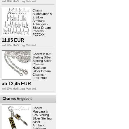
Farbe:
silber
inkl 19% MwSt zzgl
Versand
Verschluss:
Karabiner
Materialdetails:
Sterling Silber 
Charm
Stil:
Erbskette
Buchstaben A-
Z Silber
Kollektion:
SilberDream Charm
Armband
Made-In:
Germany
Anhänger -
Oberfläche:
Silber allergenfrei
Silber Dream
Länge:
beide Halsketten jeweil
Charms -
Bestellnummer:
FC00291-2
FC70XX
Info:
sehr gut für Charms-Träger
11,95
EUR
Gliedergröße:
rund, 1,7mm Dur
inkl 19% MwSt zzgl
Versand
..viel Spaß beim Charms-Sammeln!
Ihr Fit4Style Team
Charm in 925
Sterling Silber
Sterling Silber
Charms
Produktsicherheit
Halskette -
Silber Dream
Charms -
FC0028X1
ab
13,45
EUR
inkl 19% MwSt zzgl
Versand
Charms Angebote
Charm
Mascara in
925 Sterling
Silber Sterling
Silber
Armband
Anhänger -