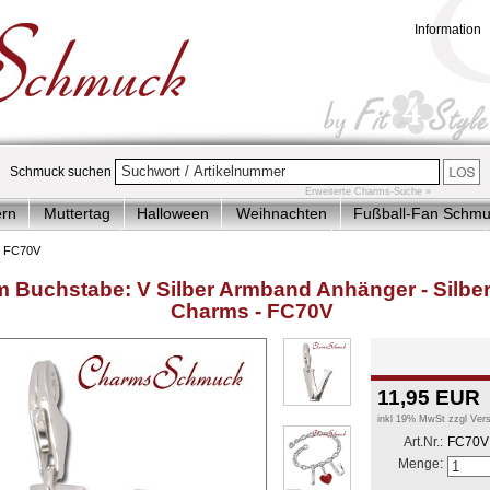
Information
Schmuck suchen
Erweiterte Charms-Suche »
ern
Muttertag
Halloween
Weihnachten
Fußball-Fan Schm
plett-Angebote
Charms Armbänder-Ketten
Charms Anhänger
»
FC70V
der & Jugendlich
Accessoires
Sale
 Buchstabe: V Silber Armband Anhänger - Silbe
Charms - FC70V
11,95
EUR
inkl 19% MwSt zzgl
Ver
Art.Nr.:
FC70V
Menge: