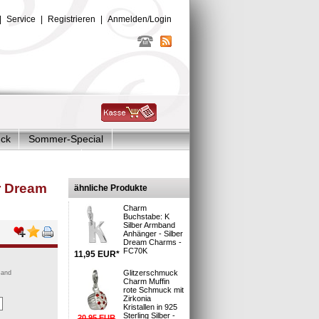
|
Service
|
Registrieren
|
Anmelden/Login
uck
Sommer-Special
Glitzer Charms
r Dream
ähnliche Produkte
Charm
Buchstabe: K
Silber Armband
Anhänger - Silber
Dream Charms -
FC70K
11,95
EUR
*
Glitzerschmuck
sand
Charm Muffin
rote Schmuck mit
Zirkonia
Kristallen in 925
Sterling Silber -
20,95
EUR