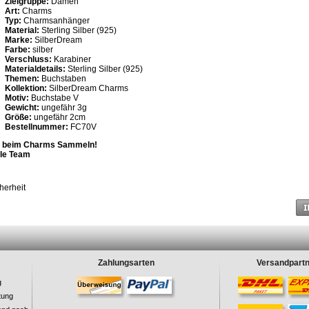
Zielgruppe:
Damen
Art:
Charms
Typ:
Charmsanhänger
Material:
Sterling Silber (925)
Marke:
SilberDream
Farbe:
silber
Verschluss:
Karabiner
Materialdetails:
Sterling Silber (925)
Themen:
Buchstaben
Kollektion:
SilberDream Charms
Motiv:
Buchstabe V
Gewicht:
ungefähr 3g
Größe:
ungefähr 2cm
Bestellnummer:
FC70V
aß beim Charms Sammeln!
yle Team
herheit
Zahlungsarten
Versandpart
g
tung