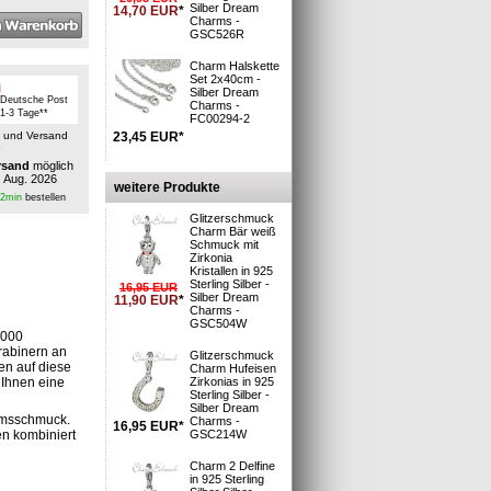
Silber Dream
14,70
EUR
*
Charms -
GSC526R
Charm Halskette
Set 2x40cm -
i
Silber Dream
 Deutsche Post
Charms -
: 1-3 Tage**
FC00294-2
23,45
EUR
*
n und Versand
»
rsand
möglich
. Aug. 2026
weitere Produkte
32min
bestellen
Glitzerschmuck
Charm Bär weiß
Schmuck mit
Zirkonia
Kristallen in 925
Sterling Silber -
16,95
EUR
Silber Dream
11,90
EUR
*
Charms -
GSC504W
9000
rabinern an
Glitzerschmuck
n auf diese
Charm Hufeisen
Zirkonias in 925
 Ihnen eine
Sterling Silber -
Silber Dream
armsschmuck.
Charms -
16,95
EUR
*
GSC214W
n kombiniert
Charm 2 Delfine
in 925 Sterling