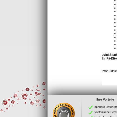
..viel Sp
Ihr Fit4St
Produktsic
Ihre Vorteile
schnelle Lieferun
telefonische Bera