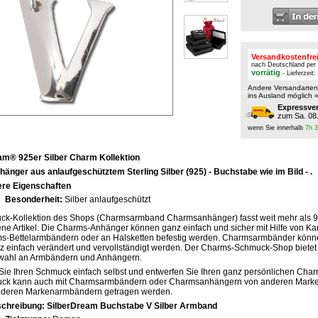
Versandkostenfre
nach Deutschland per
vorrätig
- Lieferzeit
Andere Versandarte
ins Ausland möglich 
Expressve
zum Sa. 08
wenn Sie innerhalb
7h 
am® 925er Silber Charm Kollektion
nger aus anlaufgeschütztem Sterling Silber (925) - Buchstabe wie im Bild - .
re Eigenschaften
Besonderheit:
Silber anlaufgeschützt
ck-Kollektion des Shops (Charmsarmband Charmsanhänger) fasst weit mehr als 
ne Artikel. Die Charms-Anhänger können ganz einfach und sicher mit Hilfe von Ka
s-Bettelarmbändern oder an Halsketten befestig werden. Charmsarmbänder könne
 einfach verändert und vervollständigt werden. Der Charms-Schmuck-Shop bietet
wahl an Armbändern und Anhängern.
Sie Ihren Schmuck einfach selbst und entwerfen Sie Ihren ganz persönlichen Ch
ck kann auch mit Charmsarmbändern oder Charmsanhängern von anderen Marke
nderen Markenarmbändern getragen werden.
chreibung: SilberDream Buchstabe V Silber Armband