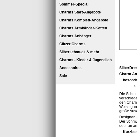
Sommer-Special
Charms Start-Angebote
Charms Komplett-Angebote
Charms Armbänder-Ketten
Charms Anhänger
Glitzer Charms
Silberschmuck & mehr
Charms - Kinder & Jugendlich
Accessoires
SilberDre
Charm Anhä
Sale
besonde
Die Schmu
verschiede
den Charm
Weise ganz
große Aus
Designen 
Der Schmu
oder an a
Kurzbes