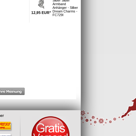
Silber Silber
Armband
Anhänger - Silber
Dream Charms -
12,95
EUR
*
FC729I
ner