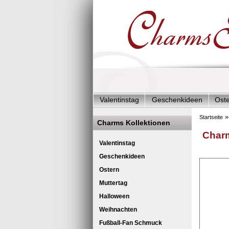
Valentinstag
Geschenkideen
Ost
Charms Start-Angebote
Charms Kom
Startseite
Charms Kollektionen
Silberschmuck & mehr
Charms - Kin
Charm
Valentinstag
Geschenkideen
Ostern
Muttertag
Halloween
Weihnachten
Fußball-Fan Schmuck