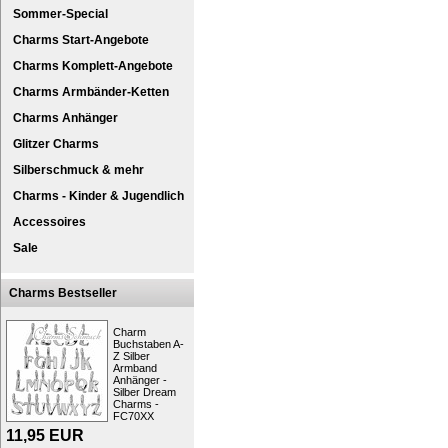
Sommer-Special
Charms Start-Angebote
Charms Komplett-Angebote
Charms Armbänder-Ketten
Charms Anhänger
Glitzer Charms
Silberschmuck & mehr
Charms - Kinder & Jugendlich
SilberDream® 925er Silber Charm Kollekt
Accessoires
Charm Charmsarmband Anhänger aus anlauf
Sale
Die Schmuck-Kollektion des Shops (Charm
verschiedene Artikel. Die Charms-Anhänger 
den Charms-Bettelarmbändern oder an Hals
Charms Bestseller
Weise ganz einfach verändert und vervolls
große Auswahl an Armbändern und Anhäng
Charm
Designen Sie Ihren Schmuck einfach selbst
Buchstaben A-
Der Schmuck kann auch mit Charmsarmbän
Z Silber
oder an anderen Markenarmbändern getra
Armband
Anhänger -
Kurzbeschreibung: SilberDream Charm
Silber Dream
Zielgruppe:
Damen
Charms -
Art:
Charms
FC70XX
Typ:
Charmsanhänger
11,95
EUR
Material:
Sterling Silber (925)