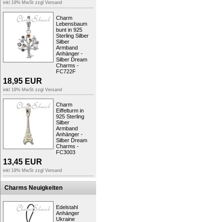
inkl 19% MwSt zzgl
Versand
Marke:
SilberDream
Farbe:
silber
Charm
Verschluss:
Karabiner
Lebensbaum
Materialdetails:
Sterling Silber 
bunt in 925
Kollektion:
SilberDream Charm
Sterling Silber
Motiv:
Seeschildkröte
Silber
Gewicht:
ungefähr 2g
Armband
Größe:
ungefähr 2cm
Anhänger -
Silber Dream
Bestellnummer:
FC1002
Charms -
FC722F
..viel Spaß beim Charms Sammeln!
18,95
EUR
Ihr Fit4Style Team
inkl 19% MwSt zzgl
Versand
Produktsicherheit
Charm
Eiffelturm in
925 Sterling
Silber
Armband
Anhänger -
Silber Dream
Kunden, welche diesen Artikel k
Charms -
FC3003
13,45
EUR
inkl 19% MwSt zzgl
Versand
Charms Neuigkeiten
Edelstahl
Anhänger
Glitzerschmuck Charm Welle
Charm 
Ukraine
Zirkonias blau ICE - Silber Dream
28cm 