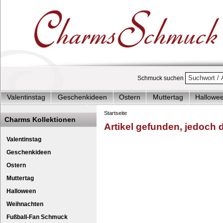
Schmuck suchen
Valentinstag
Geschenkideen
Ostern
Muttertag
Hallowe
Charms Start-Angebote
Charms Komplett-Angebote
Charms 
Startseite
Charms Kollektionen
Artikel gefunden, jedoch de
Silberschmuck & mehr
Charms - Kinder & Jugendlich
Accesso
Charm Seeschildkröte 
Ch
Valentinstag
Geschenkideen
Ostern
Muttertag
Halloween
Weihnachten
Fußball-Fan Schmuck