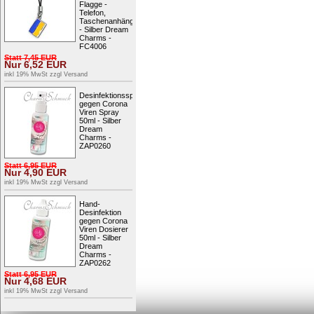
Flagge -
Charms - GSC004
Telefon,
16,95
EUR
Taschenanhänger
- Silber Dream
inkl 19% MwSt zzgl
Versand
ink
Charms -
FC4006
Statt
7,45
EUR
Nur
6,52
EUR
inkl 19% MwSt zzgl
Versand
Desinfektionsspray
gegen Corona
Viren Spray
50ml - Silber
Dream
Charms -
Charm Elfe Zirkonia weiß Armband
Glitzer
ZAP0260
Anhänger - Silber Dream Charms -
Herz b
FC240W
Kristall
Statt
6,95
EUR
16,95
EUR
Nur
4,90
EUR
inkl 19% MwSt zzgl
Versand
inkl 19% MwSt zzgl
Versand
ink
Hand-
Desinfektion
gegen Corona
Viren Dosierer
50ml - Silber
Dream
Charms -
ZAP0262
Statt
6,95
EUR
Nur
4,68
EUR
inkl 19% MwSt zzgl
Versand