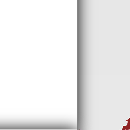
?ger mit
Charm Stern in 925 Sterling Silber
m Charms -
Sterling Silber Armband Anhänger -
Silber Dream Charms - FC3147
R
10,95
EUR
ersand
inkl 19% MwSt zzgl
Versand