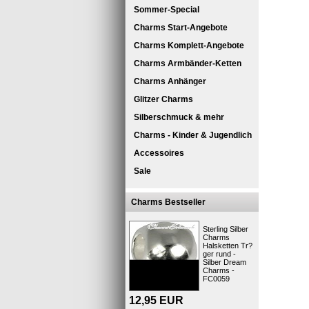
Sommer-Special
Charms Start-Angebote
Charms Komplett-Angebote
Charms Armbänder-Ketten
Charms Anhänger
Glitzer Charms
Silberschmuck & mehr
Charms - Kinder & Jugendlich
Schmucksc
Accessoires
Schmucksc
mit feiner
Sale
besonde
Charms Bestseller
Innen ist 
Diese hoch
Sterling Silber
Ketten-An
Charms
Halsketten Tr?
Kurzbes
ger rund -
Silber Dream
Charms -
FC0059
12,95
EUR