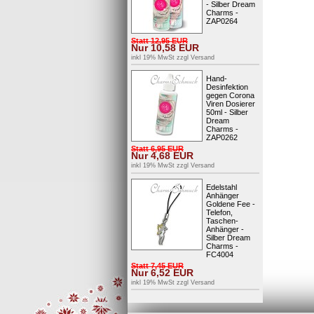
- Silber Dream
Charms -
ZAP0264
Statt
12,95
EUR
Nur
10,58
EUR
inkl 19% MwSt zzgl
Versand
Hand-
Desinfektion
Charm Sc
gegen Corona
Anhänger 
Viren Dosierer
50ml - Silber
Dream
Charms -
inkl 
ZAP0262
Statt
6,95
EUR
Nur
4,68
EUR
inkl 19% MwSt zzgl
Versand
Edelstahl
Anhänger
Goldene Fee -
Telefon,
Taschen-
Anhänger -
Silber Dream
Charms -
FC4004
Statt
7,45
EUR
Nur
6,52
EUR
inkl 19% MwSt zzgl
Versand