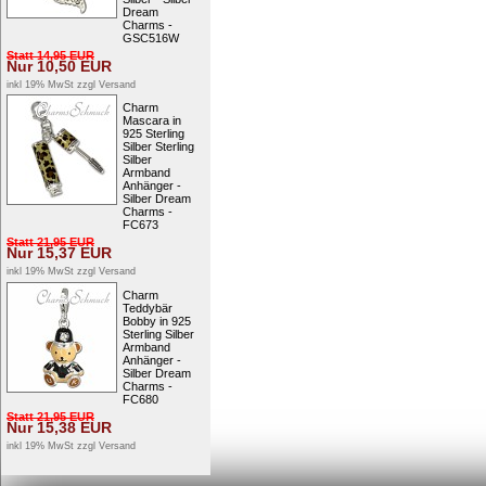
Dream
Charms -
GSC516W
Statt
14,95
EUR
Nur
10,50
EUR
inkl 19% MwSt zzgl
Versand
Charm
Mascara in
925 Sterling
Silber Sterling
Silber
Armband
Anhänger -
Silber Dream
Charms -
FC673
Statt
21,95
EUR
Nur
15,37
EUR
inkl 19% MwSt zzgl
Versand
Charm
Teddybär
Bobby in 925
Sterling Silber
Armband
Anhänger -
Silber Dream
Charms -
FC680
Statt
21,95
EUR
Nur
15,38
EUR
inkl 19% MwSt zzgl
Versand