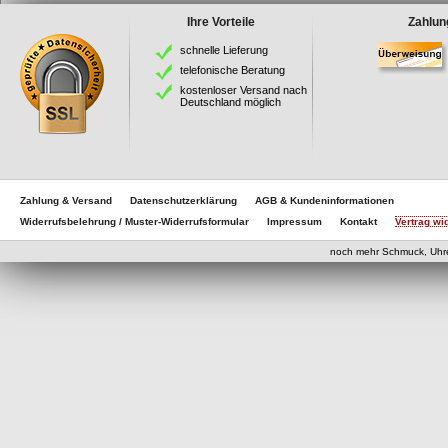
Ihre Vorteile
Zahlun
schnelle Lieferung
telefonische Beratung
kostenloser Versand nach
Deutschland möglich
Zahlung & Versand
Datenschutzerklärung
AGB & Kundeninformationen
Widerrufsbelehrung / Muster-Widerrufsformular
Impressum
Kontakt
Vertrag wi
eCom
noch mehr Schmuck, Uhr
eCommerce Engine 