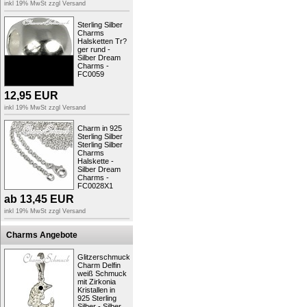
Art:
Charms, Halsschmuck
inkl 19% MwSt zzgl
Versand
Typ:
Charmsketten
Material:
Leder, Sterling Silber 
Sterling Silber
Marke:
SilberDream
Charms
Halsketten Tr?
Farbe:
rot
ger rund -
Verschluss:
Karabiner
Silber Dream
Materialdetails:
Sterling Silber 
Charms -
Kollektion:
SilberDream Leder
FC0059
Breite:
ungefähr 2mm (Stärke 
Länge:
ungefähr 50cm
12,95
EUR
Bestellnummer:
SML7650
inkl 19% MwSt zzgl
Versand
Auf Anfrage können wir auch Sonderlängen 
gewünschten Länge.
Charm in 925
Sterling Silber
Sterling Silber
Charms
Produktsicherheit
Halskette -
Silber Dream
Charms -
FC0028X1
ab
13,45
EUR
inkl 19% MwSt zzgl
Versand
Charms Angebote
Glitzerschmuck
Charm Delfin
weiß Schmuck
mit Zirkonia
Kristallen in
925 Sterling
Silber - Silber