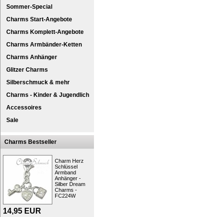
Sommer-Special
Charms Start-Angebote
Charms Komplett-Angebote
Charms Armbänder-Ketten
Charms Anhänger
Glitzer Charms
Silberschmuck & mehr
SilberDream Lederarmband
Charms - Kinder & Jugendlich
Eine Leder Halskette 2mm stark in der Farb
Länge des Bandes ist 50cm.
Accessoires
Die Verschlüsse sind so angefertigt, dass 
Designen Sie Ihren Schmuck einfach selbst
Sale
der Ihnen gefällt. Die Charms können mithil
die Halskette angebracht werden.
Charms Bestseller
Unisex Lederbänder in der Farbe rot mit 92
Kollektion.
Charm Herz
In der SilberDream Schmuck Kollektion gibt
Schlüssel
Armband
wurde nach qualitativen Gesichtspunkten, 
Anhänger -
derzeitigen Modetrends. SilberDream Schmu
Silber Dream
Edelstahlschmuck häufig azentuiert mit Zirk
Charms -
farbige Akzente zu setzen.
FC224W
Kurzbeschreibung: SilberDream Leder 
14,95
EUR
Zielgruppe:
Damen, Herren