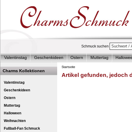
Schmuck suchen
Valentinstag
Geschenkideen
Ostern
Muttertag
Hallowe
Charms Start-Angebote
Charms Komplett-Angebote
Charms 
Startseite
Charms Kollektionen
Artikel gefunden, jedoch de
Silberschmuck & mehr
Charms - Kinder & Jugendlich
Accesso
Leder Halskette 50cm 
Cha
Valentinstag
Geschenkideen
Ostern
Muttertag
Halloween
Weihnachten
Fußball-Fan Schmuck