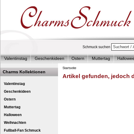
Schmuck suchen
Valentinstag
Geschenkideen
Ostern
Muttertag
Hallowe
Charms Start-Angebote
Charms Komplett-Angebote
Charms 
Startseite
Charms Kollektionen
Artikel gefunden, jedoch de
Silberschmuck & mehr
Charms - Kinder & Jugendlich
Accesso
Geschenkset Handy Charm
Silber - Silb
Valentinstag
Geschenkideen
Ostern
Muttertag
Halloween
Weihnachten
Fußball-Fan Schmuck