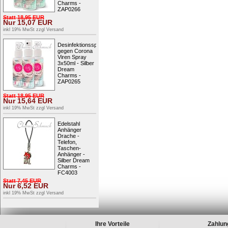
Charms -
ZAP0266
Statt
18,95
EUR
Nur
15,07
EUR
inkl 19% MwSt zzgl
Versand
Desinfektionsspray
gegen Corona
Viren Spray
3x50ml - Silber
Dream
Charms -
ZAP0265
Statt
18,95
EUR
Nur
15,64
EUR
inkl 19% MwSt zzgl
Versand
Edelstahl
Anhänger
Drache -
Telefon,
Taschen-
Anhänger -
Silber Dream
Charms -
FC4003
Statt
7,45
EUR
Nur
6,52
EUR
inkl 19% MwSt zzgl
Versand
Ihre Vorteile
Zahlun