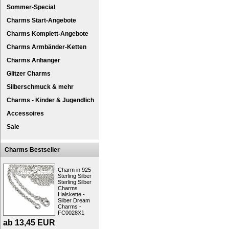
Sommer-Special
Charms Start-Angebote
Charms Komplett-Angebote
Charms Armbänder-Ketten
Charms Anhänger
Glitzer Charms
Silberschmuck & mehr
Charms - Kinder & Jugendlich
SilberDream 925er Silber Charm Kollekti
Accessoires
Dieses Set ist aus anlaufgeschütztem Ster
Sale
Dieses Set-Angebot besteht aus den fol
FC0033W Lederarmband weiß für
FC659 Charm Smartphone Mobil
Charms Bestseller
Die Schmuck-Kollektion des Shops (Charm
verschiedene Artikel. Die Charms-Anhänger 
Charm in 925
Sterling Silber
den Charms-Bettelarmbändern oder an Hals
Sterling Silber
Weise ganz einfach verändert und vervolls
Charms
große Auswahl an Armbändern und Anhäng
Halskette -
Silber Dream
Designen Sie Ihren Schmuck einfach selbst
Charms -
Der Schmuck kann auch mit Charmsarmbän
FC0028X1
oder an anderen Markenarmbändern getra
ab
13,45
EUR
Kurzbeschreibung: SilberDream Leder