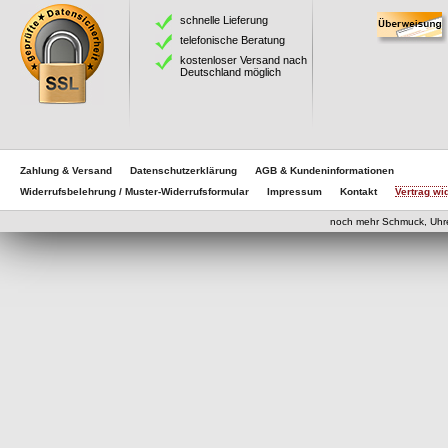
schnelle Lieferung
telefonische Beratung
kostenloser Versand nach
Deutschland möglich
Zahlung & Versand
Datenschutzerklärung
AGB & Kundeninformationen
Widerrufsbelehrung / Muster-Widerrufsformular
Impressum
Kontakt
Vertrag wi
eCom
noch mehr Schmuck, Uhr
eCommerce Engine 