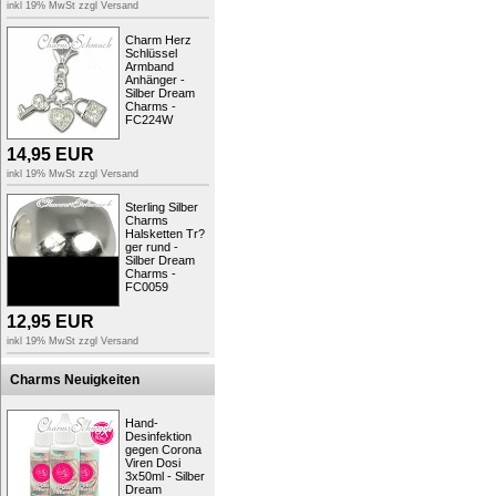
inkl 19% MwSt zzgl
Versand
Zielgruppe:
Damen, Jugend
Art:
Charms, Sets
Charm Herz
Typ:
Charmssets
Schlüssel
Material:
Sterling Silber (925), 
Armband
Marke:
SilberDream
Anhänger -
Farbe:
silber, weiß
Silber Dream
Verschluss:
Karabiner, in jede
Charms -
FC224W
Materialdetails:
Sterling Silber 
Schmuckstein:
Zirkonia
14,95
EUR
Kollektion:
SilberDream Charm
Motiv:
Mobiltelefon
inkl 19% MwSt zzgl
Versand
Oberfläche:
glitzer, geflochten,
Größe:
Anhänger ungefähr 3cm
Sterling Silber
Länge:
Armband ungefähr 18cm
Charms
Bestellnummer:
FCA154
Halsketten Tr?
ger rund -
Info:
Armband ungefähr 18cm + Verlängeru
Silber Dream
Charms -
..viel Spaß beim Charms Sammeln!
FC0059
Ihr Fit4Style Team
12,95
EUR
inkl 19% MwSt zzgl
Versand
Produktsicherheit
Charms Neuigkeiten
Hand-
Desinfektion
gegen Corona
Viren Dosi
3x50ml - Silber
Dream