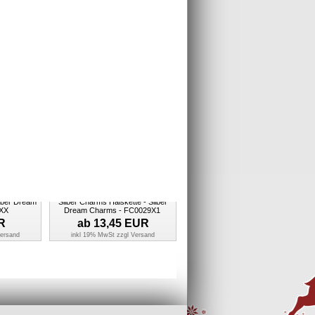
5 Sterling
Charm Erdbeere Armband
r - Silber
Anhänger - Silber Dream Charms -
C3003
FC3022W
R
Statt
17,45
EUR
Nur
15,34
EUR
ersand
inkl 19% MwSt zzgl
Versand
Z Silber
Charm in 925 Sterling Silber Sterling
lber Dream
Silber Charms Halskette - Silber
XX
Dream Charms - FC0029X1
R
ab
13,45
EUR
ersand
inkl 19% MwSt zzgl
Versand