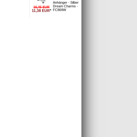
Anhänger - Silber
Dream Charms -
16,45
EUR
FC869W
11,38
EUR
*
l gekauft: