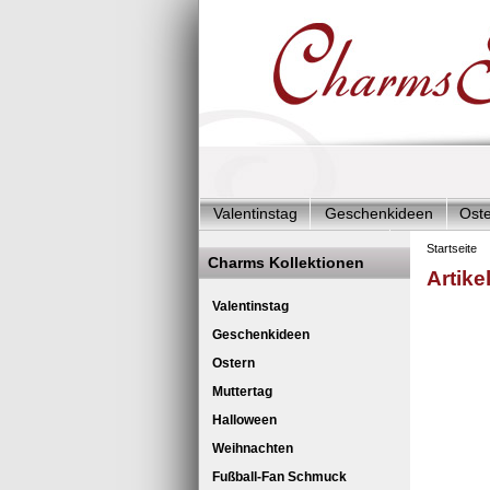
Valentinstag
Geschenkideen
Ost
Charms Start-Angebote
Charms Kom
Startseite
Charms Kollektionen
Artike
Silberschmuck & mehr
Charms - Kin
Char
Valentinstag
Geschenkideen
Ostern
Muttertag
Halloween
Weihnachten
Fußball-Fan Schmuck