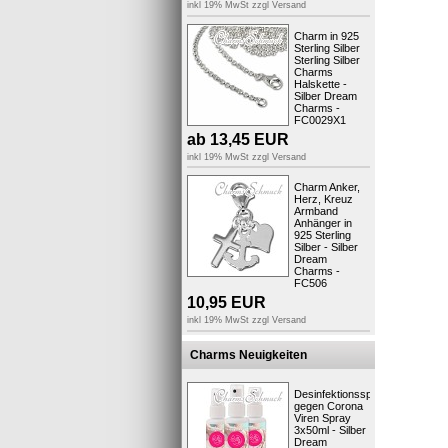
inkl 19% MwSt zzgl
Versand
Charm in 925
Sterling Silber
Sterling Silber
Charms
Halskette -
Silber Dream
Charms -
FC0029X1
ab
13,45
EUR
inkl 19% MwSt zzgl
Versand
Charm Anker,
Herz, Kreuz
Armband
..viel Sp
Anhänger in
Ihr Fit4St
925 Sterling
Silber - Silber
Dream
Charms -
Produktsic
FC506
10,95
EUR
inkl 19% MwSt zzgl
Versand
Charms Neuigkeiten
Kunden,
Desinfektionsspray
gegen Corona
Viren Spray
3x50ml - Silber
Dream