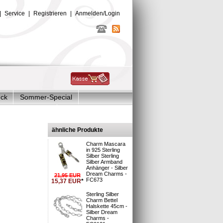
|
Service
|
Registrieren
|
Anmelden/Login
uck
Sommer-Special
Glitzer Charms
Silber
ähnliche Produkte
Charm Mascara
in 925 Sterling
Silber Sterling
Silber Armband
Anhänger - Silber
Dream Charms -
21,95
EUR
FC673
15,37
EUR
*
sand
Sterling Silber
4
Charm Bettel
Halskette 45cm -
Silber Dream
Charms -