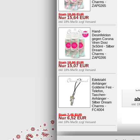
Charms -
ZAP0265
Statt
18,95
EUR
Nur
15,64
EUR
Charm Le
Sterling
inkl 19% MwSt zzgl
Versand
Anhänger 
Hand-
Desinfektion
inkl 
gegen Corona
Viren Dosi
3x50ml - Silber
Dream
Charms -
ZAP0266
Statt
18,95
EUR
Nur
15,07
EUR
inkl 19% MwSt zzgl
Versand
Edelstahl
Anhänger
Charms Ha
Goldene Fee -
Ch
Telefon,
Taschen-
Anhänger -
a
Silber Dream
inkl 
Charms -
FC4004
Statt
7,45
EUR
Nur
6,52
EUR
inkl 19% MwSt zzgl
Versand