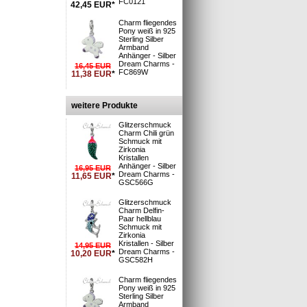
FC0121
42,45
EUR
*
Charm fliegendes
Pony weiß in 925
Sterling Silber
Armband
i
Anhänger - Silber
 Deutsche Post
Dream Charms -
16,45
EUR
: 1-3 Tage**
FC869W
11,38
EUR
*
n und Versand
»
rsand
möglich
weitere Produkte
. Aug. 2026
 21min
bestellen
Glitzerschmuck
Charm Chili grün
Schmuck mit
Zirkonia
Kristallen
925)
Anhänger - Silber
16,95
EUR
Dream Charms -
11,65
EUR
*
GSC566G
er
Glitzerschmuck
Charm Delfin-
9000
Paar hellblau
Schmuck mit
rabinern an
Zirkonia
n auf diese
Kristallen - Silber
14,95
EUR
 Ihnen eine
Dream Charms -
10,20
EUR
*
GSC582H
armsschmuck.
n kombiniert
Charm fliegendes
Pony weiß in 925
Sterling Silber
Armband