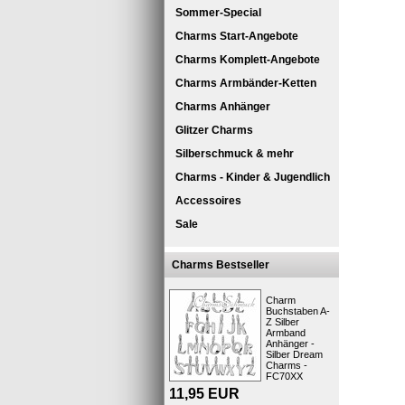
Sommer-Special
Charms Start-Angebote
Charms Komplett-Angebote
Charms Armbänder-Ketten
Charms Anhänger
Glitzer Charms
Silberschmuck & mehr
Charms - Kinder & Jugendlich
SilberDre
Accessoires
SilberDre
Sale
Dieses 
Charms Bestseller
Die Schmu
verschiede
Charm
Buchstaben A-
den Charm
Z Silber
Weise ganz
Armband
große Aus
Anhänger -
Silber Dream
Designen 
Charms -
Der Schmu
FC70XX
oder an a
11,95
EUR
Kurzbes