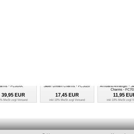
bensbaum bunt in 925
Charm Blume weiß Armband
Charm Eiffelturm in 92
 Silber Silber Armband
Halsketten Anhänger - Silber
Silber Armband Anhänge
- Silber Dream Charms -
Dream Charms - FC4119
Dream Charms - F
FC722F
18,95
EUR
17,95
EUR
13,45
EU
19% MwSt zzgl
Versand
inkl 19% MwSt zzgl
Versand
inkl 19% MwSt zzgl
V
lskette - Silber Dream
Charm Liberty Armband Anhänger -
Charm Buchstaben A-
arms - FC00XK
Silber Dream Charms - FC3026
Armband Anhänger - Si
Charms - FC70
b
39,95
EUR
17,45
EUR
11,95
EU
19% MwSt zzgl
Versand
inkl 19% MwSt zzgl
Versand
inkl 19% MwSt zzgl
V