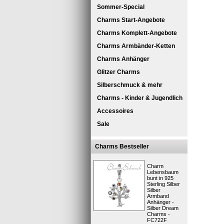
Sommer-Special
Charms Start-Angebote
Charms Komplett-Angebote
Charms Armbänder-Ketten
Charms Anhänger
Glitzer Charms
Silberschmuck & mehr
Original 
Charms - Kinder & Jugendlich
Ein Leder
Verschlus
Accessoires
Die Armbän
Federringv
Sale
besonde
Charms Bestseller
Kurzbes
Charm
Lebensbaum
bunt in 925
Sterling Silber
Silber
Armband
Anhänger -
Silber Dream
Charms -
FC722F