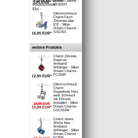
Dream Charms -
3,95
EUR
*
VE3093Y
Glitzerschmuck
Charm Fisch
Zirkonias blau
i
ICE - Silber
 Deutsche Post
Dream Charms -
: 1-3 Tage**
GSC001
16,95
EUR
*
n und Versand
»
S möglich »
weitere Produkte
Charm Zirkonia
Kugel rot
25er Federring
Armband
Anhänger - Silber
Dream Charms -
gt. Der
FC200R
12,95
EUR
*
s Deutschland.
Glitzerschmuck
Charm
Doppelnote Herz
weiß Schmuck
mit Zirkonia
Kristallen - Silber
15,95
EUR
Dream Charms -
10,88
EUR
*
GSC553W
Charm Jeans
Shorts blau
Armband
Anhänger - Silber
Dream Charms -
FC609