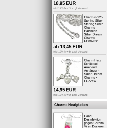
18,95
EUR
inkl 19% MwSt zzgl
Versand
Charm in 925
Sterling Silber
Sterling Silber
Charms
Halskette -
Silber Dream
Charms -
Produktsic
FC0028X1
ab
13,45
EUR
inkl 19% MwSt zzgl
Versand
Charm Herz
Schlüssel
Armband
Anhänger -
Silber Dream
Charms -
FC224W
14,95
EUR
inkl 19% MwSt zzgl
Versand
Charms Neuigkeiten
Hand-
Desinfektion
gegen Corona
Viren Dosierer