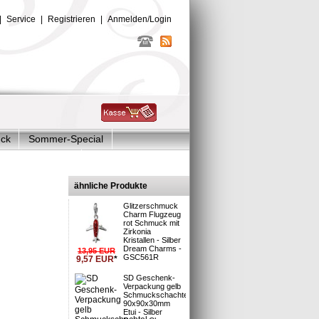
|
Service
|
Registrieren
|
Anmelden/Login
uck
Sommer-Special
Glitzer Charms
lber
ähnliche Produkte
Glitzerschmuck
Charm Flugzeug
rot Schmuck mit
Zirkonia
Kristallen - Silber
Dream Charms -
13,95
EUR
GSC561R
9,57
EUR
*
sand
SD Geschenk-
2
Verpackung gelb
Schmuckschachtel
90x90x30mm
Etui - Silber