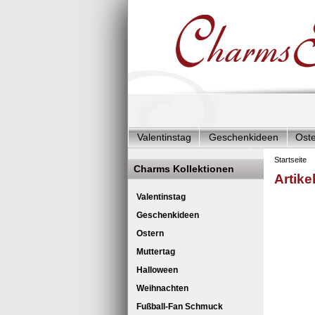
Valentinstag
Geschenkideen
Ost
Charms Start-Angebote
Charms Kom
Startseite
Charms Kollektionen
Artike
Silberschmuck & mehr
Charms - Kin
Le
Valentinstag
Geschenkideen
Ostern
Muttertag
Halloween
Weihnachten
Fußball-Fan Schmuck