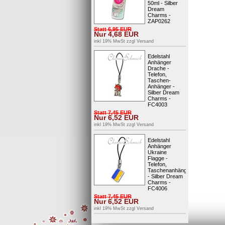
50ml - Silber
Dream
Charms -
ZAP0262
Statt
6,95
EUR
Nur
4,68
EUR
inkl 19% MwSt zzgl
Versand
Edelstahl
Anhänger
Drache -
Telefon,
Taschen-
Anhänger -
Silber Dream
Charms -
FC4003
Statt
7,45
EUR
Nur
6,52
EUR
inkl 19% MwSt zzgl
Versand
Edelstahl
Anhänger
Ukraine
Flagge -
Telefon,
Taschenanhänger
- Silber Dream
Charms -
FC4006
Statt
7,45
EUR
Nur
6,52
EUR
inkl 19% MwSt zzgl
Versand