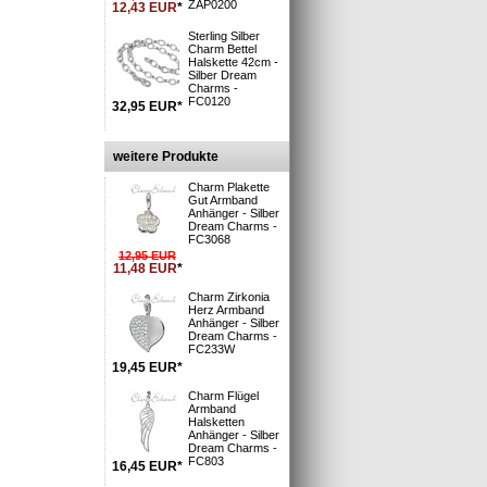
ZAP0200
12,43
EUR
*
Sterling Silber
Charm Bettel
Halskette 42cm -
Silber Dream
i
Charms -
 Deutsche Post
FC0120
32,95
EUR
*
: 1-3 Tage**
n und Versand
»
S möglich »
weitere Produkte
Charm Plakette
Gut Armband
Anhänger - Silber
ber (925) -
Dream Charms -
FC3068
12,95
EUR
11,48
EUR
*
Charm Zirkonia
9000
Herz Armband
Anhänger - Silber
rabinern an
Dream Charms -
iiert,
FC233W
 an
19,45
EUR
*
lichen Schmuck
Charm Flügel
eren Marken
Armband
Halsketten
Anhänger - Silber
Dream Charms -
FC803
16,45
EUR
*