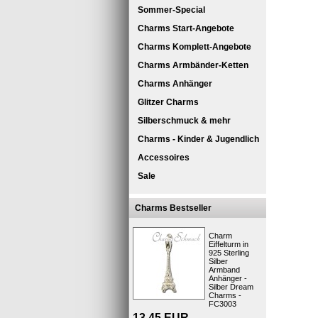
Sommer-Special
Charms Start-Angebote
Charms Komplett-Angebote
Charms Armbänder-Ketten
Charms Anhänger
Glitzer Charms
Silberschmuck & mehr
SilberDre
Charms - Kinder & Jugendlich
Charm Anh
Schildkröt
Accessoires
besonde
Sale
Die Schmu
Charms Bestseller
verschiede
den Charms
verändert
Charm
Armbänder
Eiffelturm in
925 Sterling
Mit Silber
Silber
erstellen
Armband
kombinier
Anhänger -
Silber Dream
Kurzbes
Charms -
FC3003
13,45
EUR