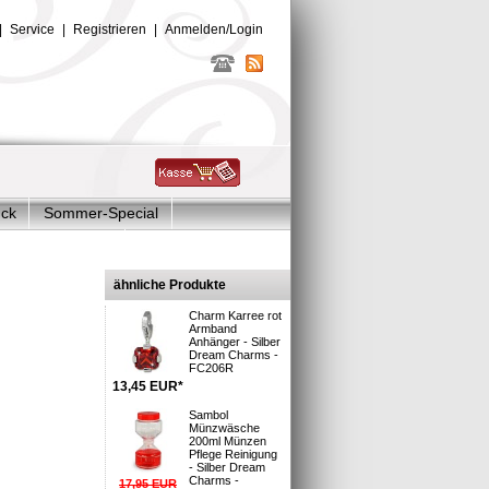
|
Service
|
Registrieren
|
Anmelden/Login
uck
Sommer-Special
Glitzer Charms
mband
ähnliche Produkte
Charm Karree rot
Armband
Anhänger - Silber
Dream Charms -
FC206R
13,45
EUR
*
Sambol
sand
Münzwäsche
200ml Münzen
Pflege Reinigung
- Silber Dream
Charms -
17,95
EUR