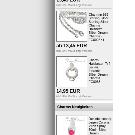
inkl 19% MwSt zzgl
Versand
Charm in 925
Sterling Silber
Sterling Silber
Charms
Halskette -
Silber Dream
Charms -
FC0028X1
ab
13,45
EUR
inkl 19% MwSt zzgl
Versand
..viel Sp
Ihr Fit4St
Charm
Halsketten Tr?
ger mit
Produktsic
Zirkonia -
Silber Dream
Charms -
FC0063
14,95
EUR
Kunden,
inkl 19% MwSt zzgl
Versand
Charms Neuigkeiten
Desinfektionsspray
gegen Corona
Viren Spray
50ml - Silber
Dream