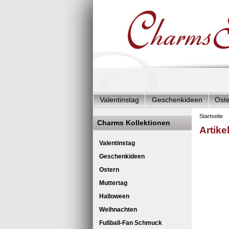
Valentinstag
Geschenkideen
Ost
Charms Start-Angebote
Charms Kom
Startseite
Charms Kollektionen
Artike
Silberschmuck & mehr
Charms - Kin
Cha
Valentinstag
Geschenkideen
Ostern
Muttertag
Halloween
Weihnachten
Fußball-Fan Schmuck