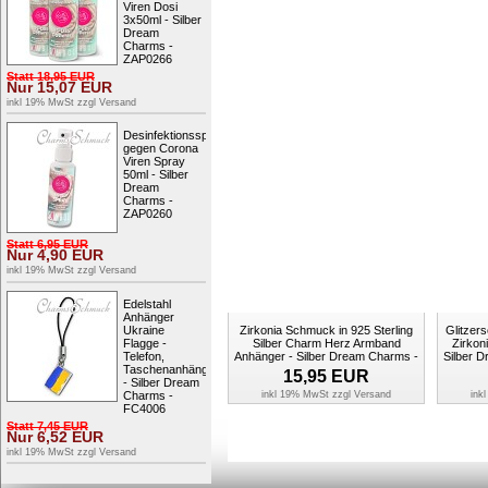
Viren Dosi
3x50ml - Silber
Dream
Charms -
ZAP0266
Statt
18,95
EUR
Nur
15,07
EUR
Glitzerschmuck Charm Nuckel
Glitze
inkl 19% MwSt zzgl
Versand
rosa Schmuck mit Zirkonia
rosa
Kristallen - Silber Dream Charms -
Kristall
GSC502A
Desinfektionsspray
Statt
13,95
EUR
Nur
9,54
EUR
gegen Corona
Viren Spray
inkl 19% MwSt zzgl
Versand
ink
50ml - Silber
Dream
Charms -
ZAP0260
Statt
6,95
EUR
Nur
4,90
EUR
inkl 19% MwSt zzgl
Versand
Edelstahl
Anhänger
Ukraine
Zirkonia Schmuck in 925 Sterling
Glitzer
Flagge -
Silber Charm Herz Armband
Zirkoni
Telefon,
Anhänger - Silber Dream Charms -
Silber 
Taschenanhänger
FC4107
15,95
EUR
- Silber Dream
Charms -
inkl 19% MwSt zzgl
Versand
ink
FC4006
Statt
7,45
EUR
Nur
6,52
EUR
inkl 19% MwSt zzgl
Versand