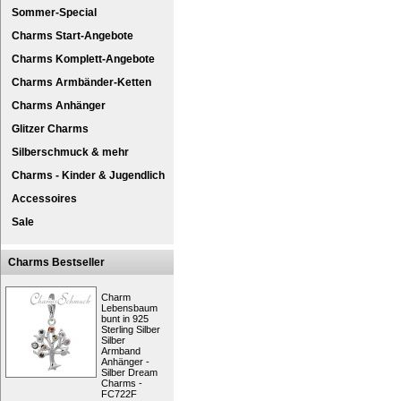
Sommer-Special
Charms Start-Angebote
Charms Komplett-Angebote
Charms Armbänder-Ketten
Charms Anhänger
Glitzer Charms
Silberschmuck & mehr
Charms - Kinder & Jugendlich
original SilberDream Glitzerschmuck mit Z
Accessoires
Ein Charm mit Zirkonias Kristallen - Herz m
Sale
(925) für Charmsarmband oder Halskette
Marken oder kann als Kettenanhänger oder
Zirkonias erstrahlen auf dem Charm im Pola
Charms Bestseller
besondere Eigenschaften
Besonderheit:
Charms besteht 
Charm
Lebensbaum
Die Schmuckstücke der Charms-Glitzer-Kollek
bunt in 925
Zirkonias Kristallen veredelt.
Sterling Silber
In der SilberDream Glitzerschmuck Kollekti
Silber
Armband
Kristallen, Kettenanhänger, Zirkonias Charms
Anhänger -
Geschenk suchen, dann werden Sie bei unse
Silber Dream
Namenstag oder Geburtstag, mit den SilberD
Charms -
FC722F
Kurzbeschreibung: SilberDream Glitzer C