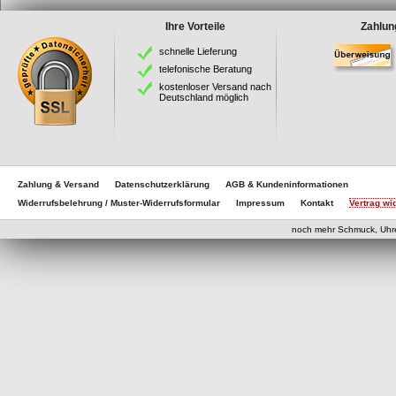
Ihre Vorteile
Zahlun
schnelle Lieferung
telefonische Beratung
kostenloser Versand nach
Deutschland möglich
Zahlung & Versand
Datenschutzerklärung
AGB & Kundeninformationen
Widerrufsbelehrung / Muster-Widerrufsformular
Impressum
Kontakt
Vertrag wi
eCom
noch mehr Schmuck, Uhr
eCommerce Engine 