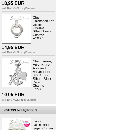
18,95
EUR
Zielgruppe:
Damen, Jugend
Art:
Charms
inkl 19% MwSt zzgl
Versand
Typ:
Charmsanhänger
Material:
Sterling Silber (925)
Charm
Marke:
SilberDream
Halsketten Tr?
Farbe:
weiß im Polarlicht Kristal
ger mit
Zirkonia -
Verschluss:
Karabiner
Silber Dream
Materialdetails:
Sterling Silber 
Charms -
Schmuckstein:
Zirkonias
FC0063
Kollektion:
SilberDream Charm
Motiv:
Herz
14,95
EUR
Oberfläche:
glitzer
Größe:
inklusive Karabiner ung
inkl 19% MwSt zzgl
Versand
Bestellnummer:
GSC101
Info:
Verwendung - der Charms 
Charm Anker,
getragen
Herz, Kreuz
Armband
Anhänger in
..viel Spaß beim selbst Tragen oder Vers
925 Sterling
SilberDream - by Fit4Style
Silber - Silber
Dream
Charms -
FC506
Produktsicherheit
10,95
EUR
inkl 19% MwSt zzgl
Versand
Charms Neuigkeiten
Kunden, welche diesen Artikel k
Hand-
Desinfektion
gegen Corona