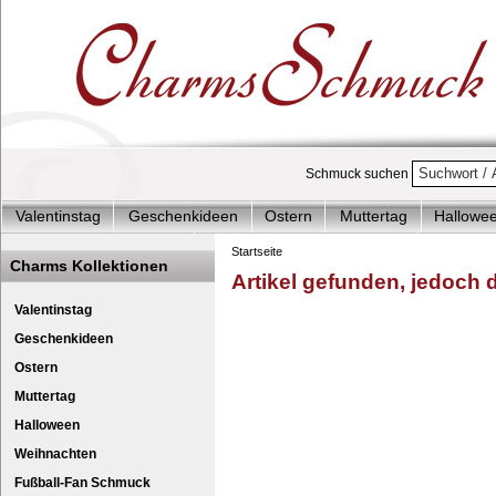
Schmuck suchen
Valentinstag
Geschenkideen
Ostern
Muttertag
Hallowe
Charms Start-Angebote
Charms Komplett-Angebote
Charms 
Startseite
Charms Kollektionen
Artikel gefunden, jedoch de
Silberschmuck & mehr
Charms - Kinder & Jugendlich
Accesso
Glitzerschmuck Charm Her
Ch
Valentinstag
Geschenkideen
Ostern
Muttertag
Halloween
Weihnachten
Fußball-Fan Schmuck