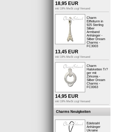
18,95
EUR
inkl 19% MwSt zzgl
Versand
Charm
Eiffelturm in
925 Sterling
Silber
Armband
Anhänger -
Silber Dream
Charms -
FC3003
13,45
EUR
..viel Sp
inkl 19% MwSt zzgl
Versand
Ihr Fit4St
Charm
Halsketten Tr?
ger mit
Produktsic
Zirkonia -
Silber Dream
Charms -
FC0063
14,95
EUR
Kunden,
inkl 19% MwSt zzgl
Versand
Charms Neuigkeiten
Edelstahl
Anhänger
Ukraine