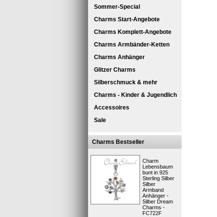
Sommer-Special
Charms Start-Angebote
Charms Komplett-Angebote
Charms Armbänder-Ketten
Charms Anhänger
Glitzer Charms
Silberschmuck & mehr
SilberDre
Charms - Kinder & Jugendlich
Charm Anh
Umschlun
Accessoires
besonde
Sale
Die Schmu
Charms Bestseller
verschiede
den Charms
verändert
Charm
Armbänder
Lebensbaum
bunt in 925
Mit Silber
Sterling Silber
erstellen
Silber
kombinier
Armband
Anhänger -
Kurzbes
Silber Dream
Charms -
FC722F