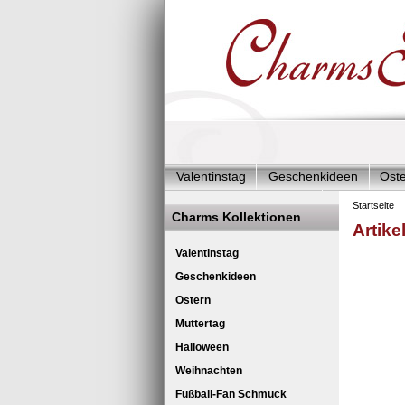
Valentinstag
Geschenkideen
Ost
Charms Start-Angebote
Charms Kom
Startseite
Charms Kollektionen
Artike
Silberschmuck & mehr
Charms - Kin
C
Valentinstag
Geschenkideen
Ostern
Muttertag
Halloween
Weihnachten
Fußball-Fan Schmuck