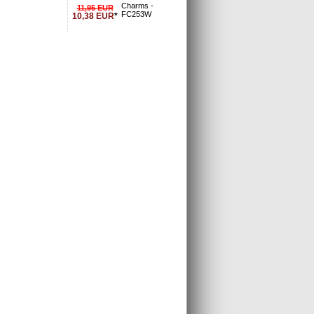
Charms -
11,95
EUR
FC253W
10,38
EUR
*
l gekauft: