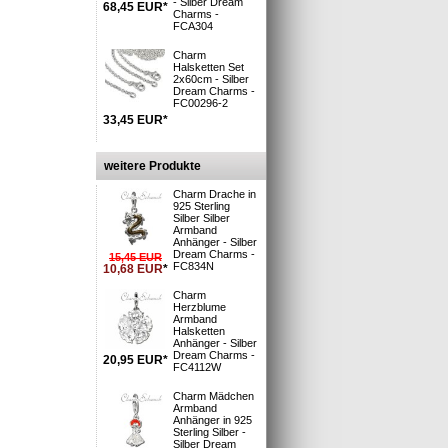
- Silber Dream
68,45
EUR
*
Charms -
FCA304
Charm
Halsketten Set
i
2x60cm - Silber
 Deutsche Post
Dream Charms -
: 1-3 Tage**
FC00296-2
33,45
EUR
*
n und Versand
»
S möglich »
weitere Produkte
Charm Drache in
ber (925) - 2
925 Sterling
Silber Silber
Armband
Anhänger - Silber
Dream Charms -
15,45
EUR
FC834N
10,68
EUR
*
9000
Charm
rabinern an
Herzblume
iiert,
Armband
 an
Halsketten
Anhänger - Silber
Dream Charms -
20,95
EUR
*
lichen Schmuck
FC4112W
eren Marken
Charm Mädchen
Armband
Anhänger in 925
Sterling Silber -
Silber Dream