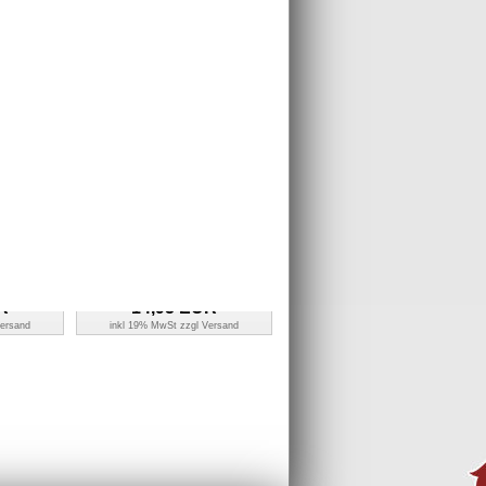
Anhänger -
Charm Jungfrau Sternzeichen
- FC4103
Anhänger - Silber Dream Charms -
FC7109
R
11,95
EUR
ersand
inkl 19% MwSt zzgl
Versand
zeichen
Charm Schmetterling perlmutt weiß
am Charms -
in 925 Sterling Silber Silber - Silber
Dream Charms - FC1041W
R
14,95
EUR
ersand
inkl 19% MwSt zzgl
Versand