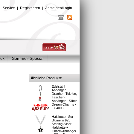
|
Service
|
Registrieren
|
Anmelden/Login
uck
Sommer-Special
Glitzer Charms
and
ähnliche Produkte
Edelstahl
Anhänger
Drache - Telefon,
Taschen-
Anhänger - Silber
Dream Charms -
7,45
EUR
FC4003
6,52
EUR
*
sand
Halsketten Set
7W
Blume in 925
Sterling Silber
Halskette +
Charm Anhänger