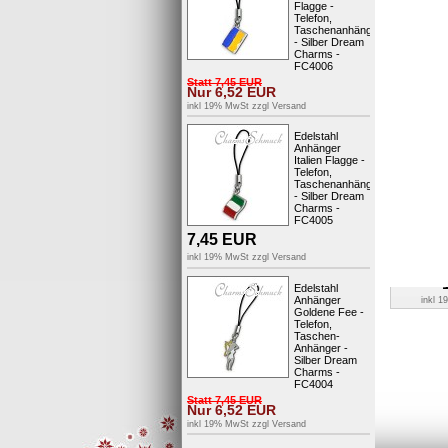
Flagge -
Telefon,
Charm Yin
Taschenanhänger
- Silber 
- Silber Dream
Charms -
FC4006
Statt
7,45
EUR
inkl 
Nur
6,52
EUR
inkl 19% MwSt zzgl
Versand
Edelstahl
Anhänger
Italien Flagge -
Telefon,
Taschenanhänger
- Silber Dream
Charms -
FC4005
7,45
EUR
Charm
Anhänger 
inkl 19% MwSt zzgl
Versand
Edelstahl
Anhänger
inkl 
Goldene Fee -
Telefon,
Taschen-
Anhänger -
Silber Dream
Charms -
FC4004
Statt
7,45
EUR
Nur
6,52
EUR
inkl 19% MwSt zzgl
Versand